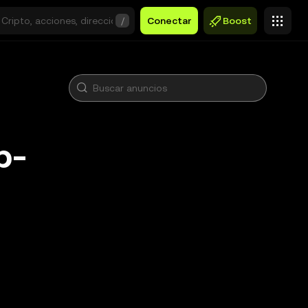
/
Conectar
Boost
p-