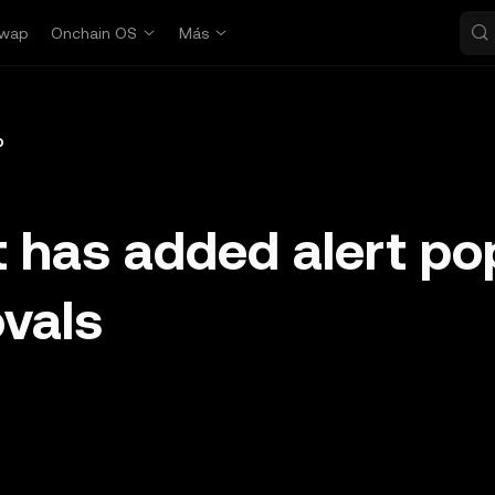
wap
Onchain OS
Más
o
 has added alert po
ovals