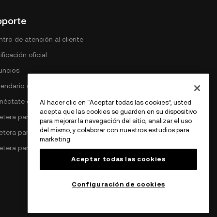
oporte
tro de atención al cliente
ificación oficial
uncios
lendario de comisiones DEX
néctate con OKX
Al hacer clic en “Aceptar todas las cookies”, usted
acepta que las cookies se guarden en su dispositivo
letera para Bitcoin
para mejorar la navegación del sitio, analizar el uso
del mismo, y colaborar con nuestros estudios para
lletera para Ethereum
marketing.
letera para Solana
Aceptar todas las cookies
Configuración de cookies