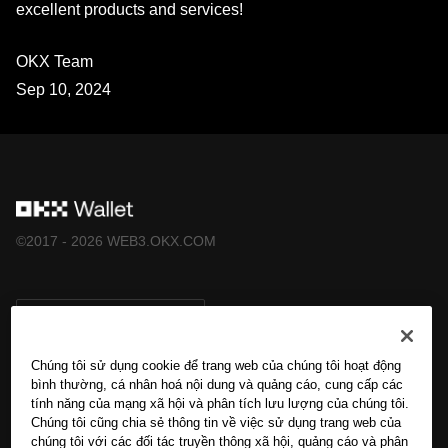
excellent products and services!
OKX Team
Sep 10, 2024
©2017 - 2026 WEB3.OKX.COM
Tiếng Việt/USD
Chúng tôi sử dụng cookie để trang web của chúng tôi hoạt động
bình thường, cá nhân hoá nội dung và quảng cáo, cung cấp các
tính năng của mạng xã hội và phân tích lưu lượng của chúng tôi.
Tìm hiểu thêm về OKX Web3
Chúng tôi cũng chia sẻ thông tin về việc sử dụng trang web của
chúng tôi với các đối tác truyền thông xã hội, quảng cáo và phân