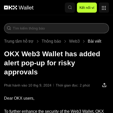
Chuyển đến nội dung chính
Kết nối ví
Trung tâm hỗ trợ
Thông báo
Web3
Bài viết
OKX Web3 Wallet has added
alert pop-up for risky
approvals
Phát hành vào 10 thg 9, 2024
Thời gian đọc: 2 phút
Dear OKX users,
To further enhance the security of the Web3 Wallet, OKX