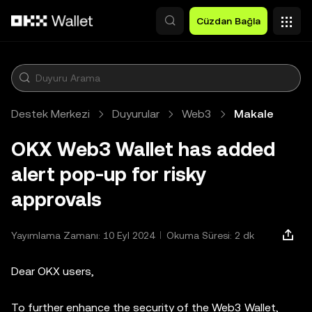
Ana İçeriğe Atla
Cüzdan Bağla
Destek Merkezi
Duyurular
Web3
Makale
OKX Web3 Wallet has added
alert pop-up for risky
approvals
Yayımlama Zamanı: 10 Eyl 2024
Okuma Süresi: 2 dk
Dear OKX users,
To further enhance the security of the Web3 Wallet,