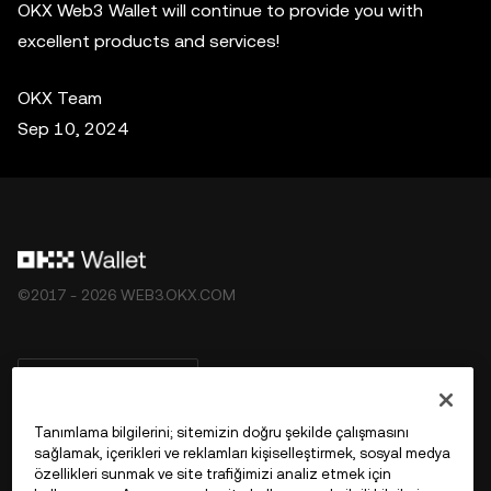
OKX Web3 Wallet will continue to provide you with
excellent products and services!
OKX Team
Sep 10, 2024
©2017 - 2026 WEB3.OKX.COM
Türkçe/USD
Tanımlama bilgilerini; sitemizin doğru şekilde çalışmasını
sağlamak, içerikleri ve reklamları kişiselleştirmek, sosyal medya
özellikleri sunmak ve site trafiğimizi analiz etmek için
OKX Web3 Hakkında Daha Fazla Bilgi