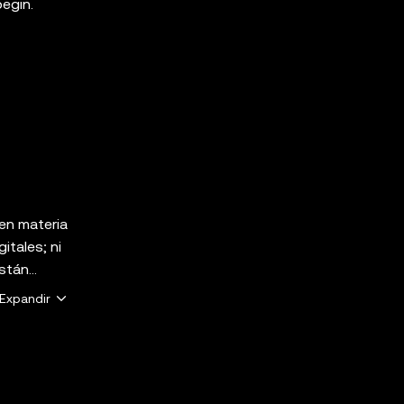
begin.
 en materia
itales; ni
están
lta a tu
Expandir
KX Web3
s. Algunos
n ofertas