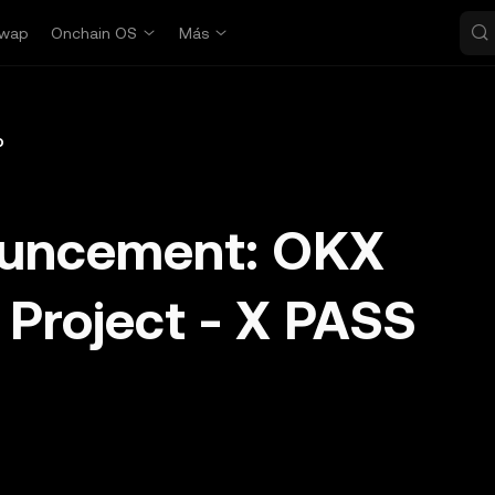
wap
Onchain OS
Más
o
ouncement: OKX
 Project - X PASS