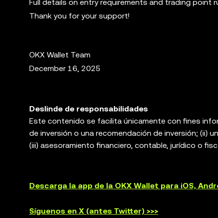
Full details on entry requirements and trading point 
Thank you for your support!
OKX Wallet Team
December 16, 2025
Deslinde de responsabilidades
Este contenido se facilita únicamente con fines info
de inversión o una recomendación de inversión; (ii) un
(iii) asesoramiento financiero, contable, jurídico o fis
sujetos a la volatilidad del mercado, implican un alto
asesor jurídico, fiscal o de inversiones si el trading
Wallet es solo un servicio de software de billetera d
Descarga la app de la OKX Wallet para iOS, And
plataformas de terceros, y no tiene ningún control 
productos no están disponibles en determinadas reg
Síguenos en X (antes Twitter) >>>