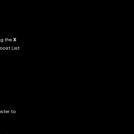
ng the
X
oost List
ister to