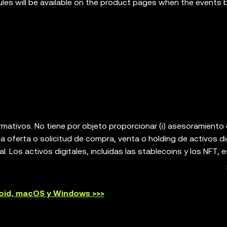
rules will be available on the product pages when the events 
rmativos. No tiene por objeto proporcionar (i) asesoramiento
a oferta o solicitud de compra, venta o holding de activos dig
cal. Los activos digitales, incluidas las stablecoins y los NFT, 
 grado de riesgo y pueden llegar a perder todo su valor. Consu
 o el holding de activos digitales son adecuados para ti. La O
e autocustodia que te permite descubrir e interactuar con las
roid, macOS y Windows >>>
sobre dichas plataformas ni es responsable de estos servicio
iones. La OKX Web3 Wallet y sus servicios adicionales no so