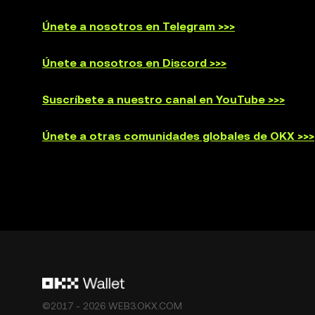
de OKX Exchange y están sujetos a los [términos de
web3-ecosystem-terms-of-service
"Términos de se
Únete a nosotros en Telegram >>>
Únete a nosotros en Discord >>>
Suscríbete a nuestro canal en YouTube >>>
Únete a otras comunidades globales de OKX >>>
©2017 - 2026 WEB3.OKX.COM