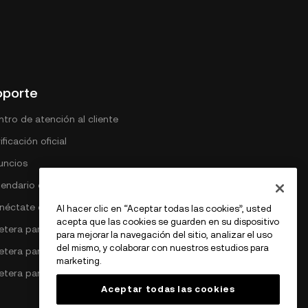
oporte
tro de atención al cliente
ificación oficial
uncios
lendario de comisiones DEX
néctate con OKX
Al hacer clic en “Aceptar todas las cookies”, usted
acepta que las cookies se guarden en su dispositivo
letera para Bitcoin
para mejorar la navegación del sitio, analizar el uso
del mismo, y colaborar con nuestros estudios para
lletera para Ethereum
marketing.
letera para Solana
Aceptar todas las cookies