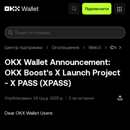
Перейти до основного вмісту
Підключити
Центр підтримки
Оголошення
Web3
Стаття
OKX Wallet Announcement:
OKX Boost's X Launch Project
- X PASS (XPASS)
Опубліковано 16 груд. 2025 р.
2 хв читання
Dear OKX Wallet Users: