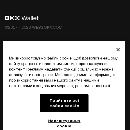
(
https://web3.okx.com/help/okx-web3-ecosystem-
terms-of-service
«Умови використання екосистеми
Web3 на OKX»).
©2017 - 2026 WEB3.OKX.COM
Українська/USD
Ми використовуємо файли cookie, щоб дозволити нашому
сайту працювати належним чином, персоналізувати
контент і рекламу, надавати функції соціальних мереж і
аналізувати наш трафік. Ми також ділимося інформацією
Більше про OKX Web3
про використання вами нашого сайту з нашими
партнерами в соціальних мережах, рекламі і аналітиці.
Продукт
Прийняти всі
файли сookie
Підтримка
Налаштування
cookie