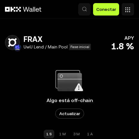
Saltar al contenido principal
Conectar
FRAX
APY
1.8 %
UwU Lend / Main Pool
Fase inicial
Algo está off-chain
Actualizar
1 S
1 M
3 M
1 A