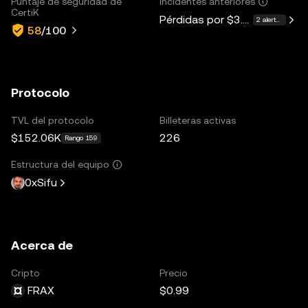
Puntaje de seguridad de
Incidentes anteriores
CertiK
Pérdidas por
$3.7M
2 alertas
58
/100
Protocolo
TVL del protocolo
Billeteras activas
$152.06K
226
Rango 159
Estructura del equipo
0xSifu
Acerca de
Cripto
Precio
FRAX
$0.99