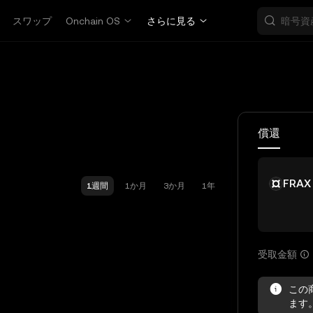
スワップ
Onchain OS
さらに見る
償還
FRAX
1週間
1か月
3か月
1年
受取金額
この
ます