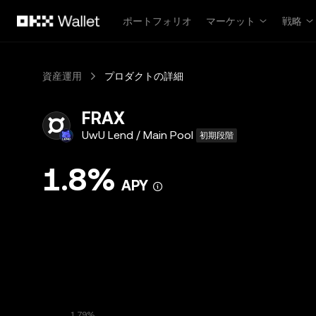
メインコンテンツへスキップ
ポートフォリオ
マーケット
戦略
資産運用
プロダクトの詳細
FRAX
UwU Lend / Main Pool
初期段階
1.8%
APY