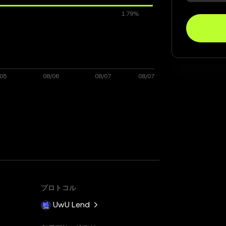
プロトコル
UwU Lend