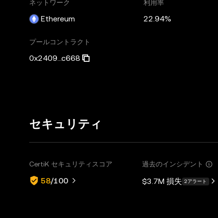
ネットワーク
利用率
Ethereum
22.94%
プールコントラクト
0x2409...c668
セキュリティ
CertiK セキュリティスコア
過去のインシデント
58
/100
$3.7M
損失
2アラート