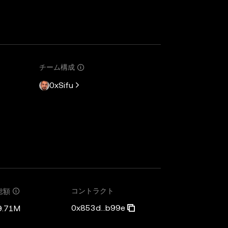
チーム構成
0xSifu
コントラクト
総額
0x853d...b99e
9.71M