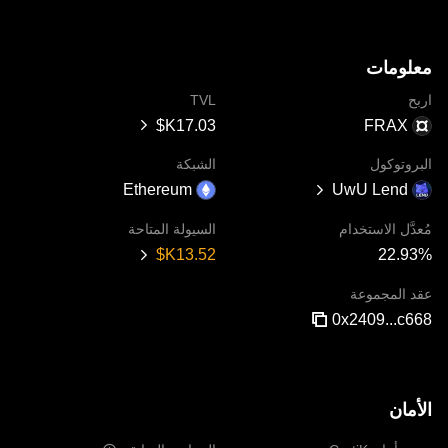
معلومات
اربح
TVL
FRAX
البروتوكول
الشبكة
Ethereum
UwU Lend
مُعدَّل الاستخدام
السيولة المتاحة
22.93‎%‎
عقد المجموعة
0x2409...c668
الأمان