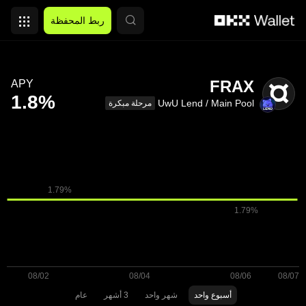
التخطي إلى المحتوى الأساسي
ربط المحفظة
FRAX
APY
UwU Lend / Main Pool
مرحلة مبكرة
أسبوع واحد
شهر واحد
3 أشهر
عام