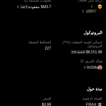
درجة أمان CertiK
الحوادث السابقة
مفقودة
2 تنبيه
100‏
البروتوكول
إجمالي القيمة المقفلة (TVL)
المحافظ النشِطة
للبروتوكول
التصنيف ‏‎159‏
هيكل الفريق
0xSifu
نبذة حول
العملة الرقمية
السعر
FRAX