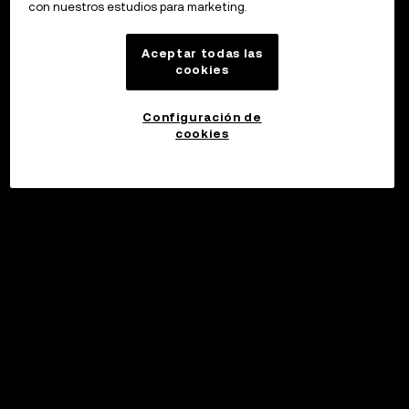
con nuestros estudios para marketing.
Aceptar todas las
cookies
Configuración de
cookies
Invertir
©2017 - 2026 WEB3.OKX.COM
Español (Latinoamérica)/USD