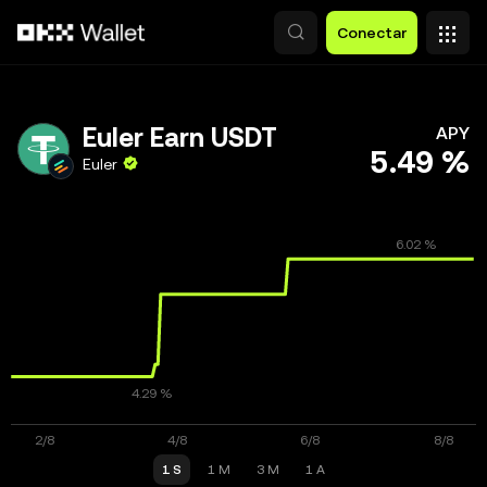
Saltar al contenido principal
Conectar
Euler Earn USDT
APY
5.49 %
Euler
1 S
1 M
3 M
1 A