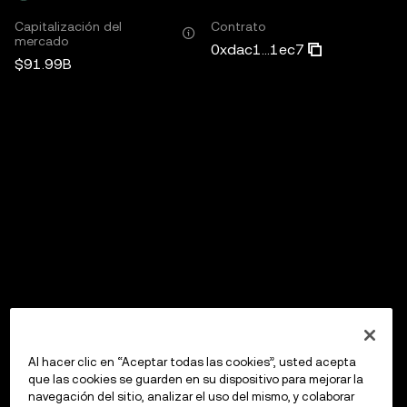
Capitalización del
Contrato
mercado
0xdac1...1ec7
$91.99B
Al hacer clic en “Aceptar todas las cookies”, usted acepta
que las cookies se guarden en su dispositivo para mejorar la
navegación del sitio, analizar el uso del mismo, y colaborar