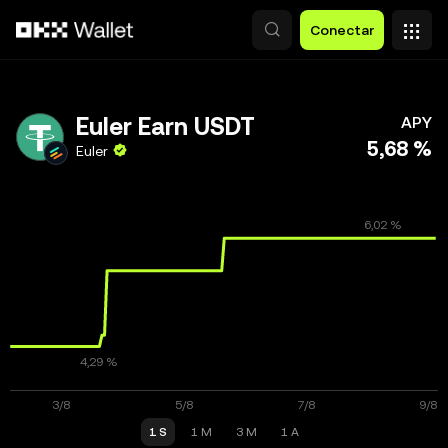
Pasar al contenido principal
Conectar
Euler Earn USDT
APY
5,68 %
Euler
1 S
1 M
3 M
1 A