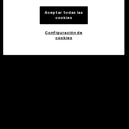
Aceptar todas las
cookies
Configuración de
cookies
Invertir
©2017 - 2026 WEB3.OKX.COM
Español (España)/USD