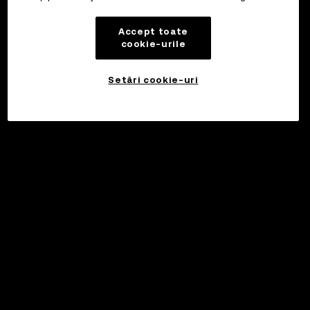
Accept toate
cookie-urile
Setări cookie-uri
Investiți
©2017 - 2026 WEB3.OKX.COM
Română/USD