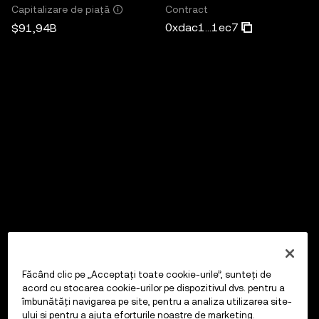
Contract
Capitalizare de piață
0xdac1...1ec7
$91,94B
Făcând clic pe „Acceptați toate cookie-urile”, sunteți de
acord cu stocarea cookie-urilor pe dispozitivul dvs. pentru a
îmbunătăți navigarea pe site, pentru a analiza utilizarea site-
ului și pentru a ajuta eforturile noastre de marketing.