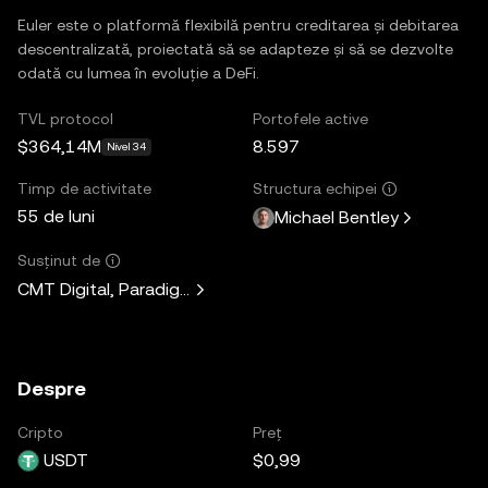
Euler este o platformă flexibilă pentru creditarea și debitarea
descentralizată, proiectată să se adapteze și să se dezvolte
odată cu lumea în evoluție a DeFi.
TVL protocol
Portofele active
$364,14M
8.597
Nivel 34
Timp de activitate
Structura echipei
55 de luni
Michael Bentley
Susținut de
CMT Digital, Paradigm, Lemniscap, Kain Warwick, Hasu, A
Despre
Cripto
Preț
USDT
$0,99