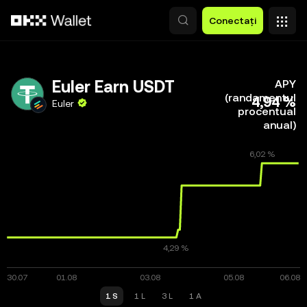
Săriți la conținutul principal
Conectați
Euler Earn USDT
APY
(randamentul
4,94 %
Euler
procentual
anual)
1 S
1 L
3 L
1 A