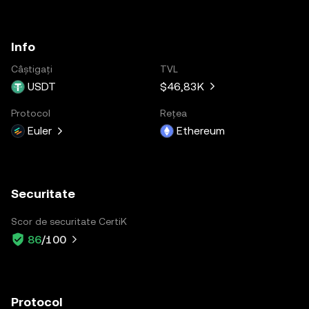
Info
Câștigați
TVL
USDT
$46,83K
Protocol
Rețea
Euler
Ethereum
Securitate
Scor de securitate CertiK
86
/100
Protocol