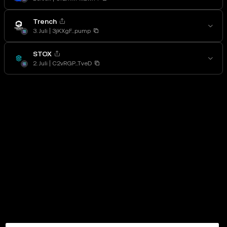
Trench
3. Juli
3jKXgF...pump
STOX
2. Juli
C2vRGP...TveD