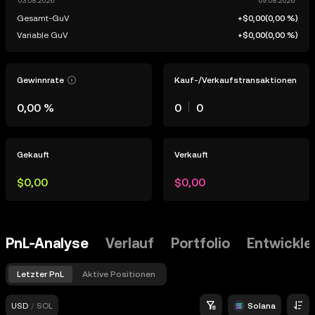
Gesamt-GuV
+$0,00
(
0,00 %
)
Variable GuV
+$0,00
(
0,00 %
)
Gewinnrate
Kauf-/Verkaufstransaktionen
0,00 %
0
0
Gekauft
Verkauft
$0,00
$0,00
PnL-Analyse
Verlauf
Portfolio
Entwickle
Letzter PnL
Aktive Positionen
USD
/
SOL
Solana