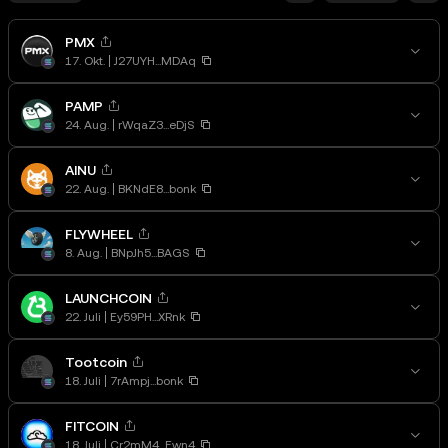
PMX
17. Okt.
J27UYH...MDAq
PAMP
24. Aug.
rWqaZ3...eDjS
AINU
22. Aug.
BKNdE8...bonk
FLYWHEEL
8. Aug.
BNpJh5...BAGS
LAUNCHCOIN
22. Juli
Ey59PH...XRnk
Tootcoin
18. Juli
7rAmpj...bonk
FITCOIN
18. Juli
Cr2mM4...Ewn4