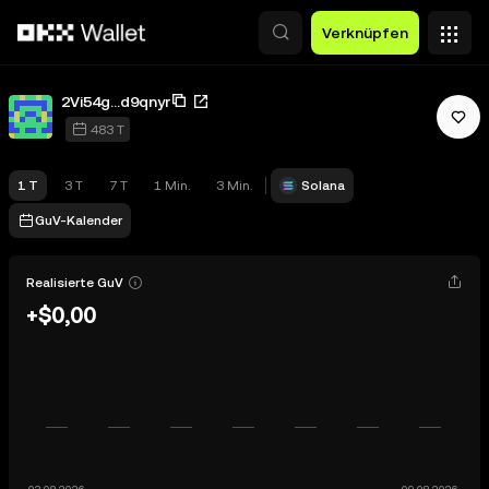
Zum Hauptinhalt springen
Verknüpfen
2Vi54g...d9qnyr
483 T
1 T
3 T
7 T
1 Min.
3 Min.
Solana
GuV-Kalender
Realisierte GuV
+$0,00