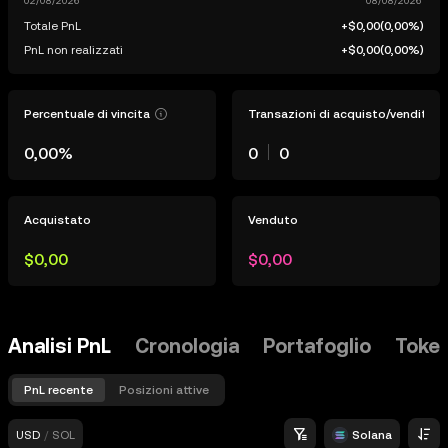
Totale PnL
+$0,00
(
0,00%
)
PnL non realizzati
+$0,00
(
0,00%
)
Percentuale di vincita
Transazioni di acquisto/vendita
0,00%
0
0
Acquistato
Venduto
$0,00
$0,00
Analisi PnL
Cronologia
Portafoglio
Token
PnL recente
Posizioni attive
USD
/
SOL
Solana