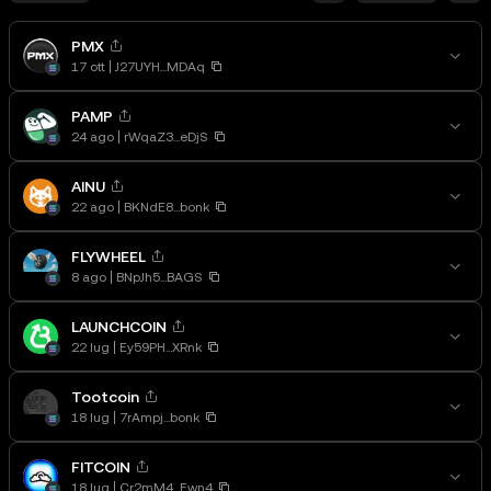
PMX
17 ott
J27UYH...MDAq
PAMP
24 ago
rWqaZ3...eDjS
AINU
22 ago
BKNdE8...bonk
FLYWHEEL
8 ago
BNpJh5...BAGS
LAUNCHCOIN
22 lug
Ey59PH...XRnk
Tootcoin
18 lug
7rAmpj...bonk
FITCOIN
18 lug
Cr2mM4...Ewn4