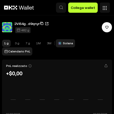
Passa al contenuto principale
Collega wallet
2Vi54g...d9qnyr
482 g
1 g
3 g
7 g
1M
3M
Solana
Calendario PnL
PnL realizzato
+$0,00