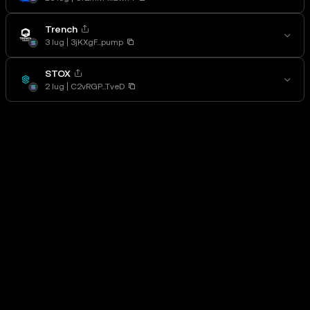
Trench
3 lug
3jKXgF...pump
STOX
2 lug
C2vRGP...TveD