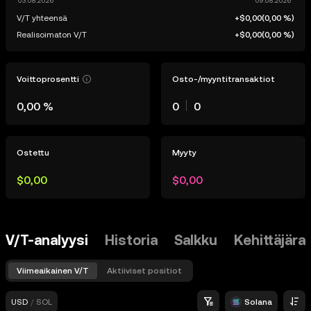
V/T yhteensä
+$0,00
(
0,00 %
)
Realisoimaton V/T
+$0,00
(
0,00 %
)
Voittoprosentti
Osto-/myyntitransaktiot
0,00 %
0
0
Ostettu
Myyty
$0,00
$0,00
V/T-analyysi
Historia
Salkku
Kehittäjära
Viimeaikainen V/T
Aktiiviset positiot
USD
/
SOL
Solana