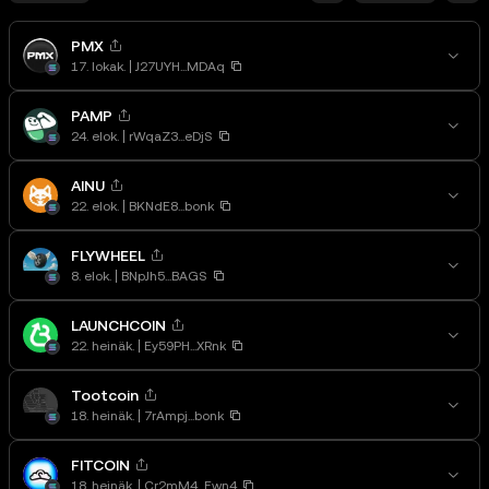
PMX
17. lokak.
J27UYH...MDAq
PAMP
24. elok.
rWqaZ3...eDjS
AINU
22. elok.
BKNdE8...bonk
FLYWHEEL
8. elok.
BNpJh5...BAGS
LAUNCHCOIN
22. heinäk.
Ey59PH...XRnk
Tootcoin
18. heinäk.
7rAmpj...bonk
FITCOIN
18. heinäk.
Cr2mM4...Ewn4