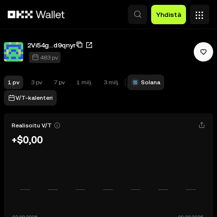
Siirry pääsisältöön
Yhdistä
2Vi54g...d9qnyr
483 pv
1 pv
3 pv
7 pv
1 milj.
3 milj.
Solana
V/T-kalenteri
Realisoitu V/T
+$0,00