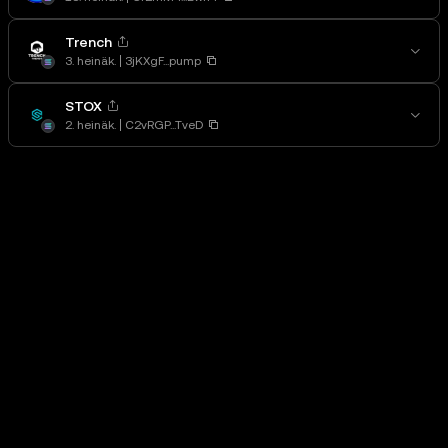
Trench
3. heinäk.
3jKXgF...pump
STOX
2. heinäk.
C2vRGP...TveD