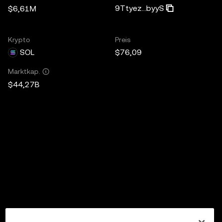
9Ttyez...byyS
$6,61M
Krypto
Preis
SOL
$76,09
Marktkap.
$44,27B