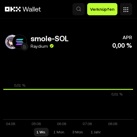
Zum Hauptinhalt springen
Verknüpfen
smole-SOL
APR
0,00 %
Raydium
1 Wo.
1 Mon.
3 Mon.
1 Jahr