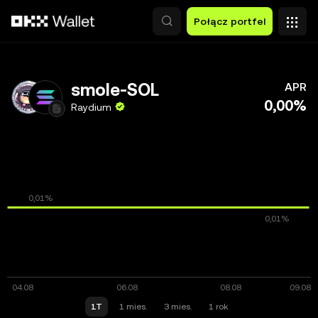
Przejdź do głównej treści
Połącz portfel
smole-SOL
APR
0,00%
Raydium
1T
1 mies.
3 mies.
1 rok