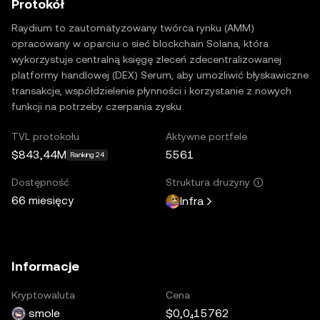
Protokół
Raydium to zautomatyzowany twórca rynku (AMM)
opracowany w oparciu o sieć blockchain Solana, która
wykorzystuje centralną księgę zleceń zdecentralizowanej
platformy handlowej (DEX) Serum, aby umożliwić błyskawiczne
transakcje, współdzielenie płynności i korzystanie z nowych
funkcji na potrzeby czerpania zysku
TVL protokołu
Aktywne portfele
$843,44M
5561
Ranking 24
Dostępność
Struktura drużyny
66 miesięcy
Infra
Informacje
Kryptowaluta
Cena
smole
$0,0₄15762