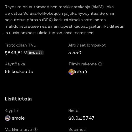
Raydium on automaattinen markkinatakaaja (AMM), joka
perustuu Solana-lohkoketjuun ja joka hyödyntää Serumin
hajautetun pörssin (DEX) keskustoimeksiantokantaa
mahdollistaakseen salamannopeat kaupat, jaetun likviditeetin
ja uusia ominaisuuksia tuoton ansaitsemiseen.
Protokollan TVL
Aktiiviset lompakot
$843,81M
5 550
Sijoitus: 24
Käyttöaika
Tiimin rakenne
66 kuukautta
Infra
Lisätietoja
Krypto
Hinta
smole
$0,0₄15747
Sopimus
Markkina-arvo