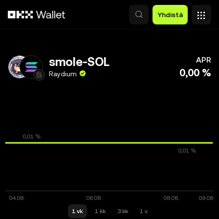
Siirry pääsisältöön
Yhdistä
smole-SOL
APR
0,00 %
Raydium
1 vk
1 kk
3 kk
1 v