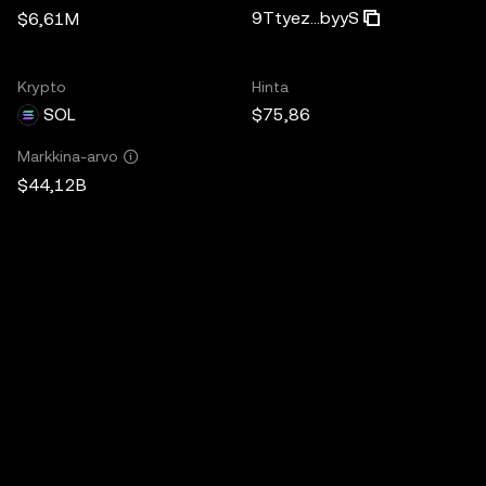
9Ttyez...byyS
$6,61M
Krypto
Hinta
SOL
$75,86
Markkina-arvo
$44,12B