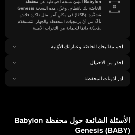
أَنشِئ نسخة احتياطية عن
محفظة Babylon
الخاصّة بك بانتظام، وخزّن هذه النسخة
Genesis
في مكانٍ آمن مثل ذاكرة فلاش (USB) مُشفَّرة.
تأكّد من أنّ برمجيات المحفظة والجهاز المُستخدَم
مُحدَّثة دائمًا للحماية من الثغرات الأمنية.
اِحمِ مفاتيحك الخاصّة وعباراتك الأوّلية
اِحذَر من الاحتيال
أو
المفتاح الخاص بـ Babylon Genesis
لا تُشارِك
عبارة الاسترداد أبدًا، وتجنَّب أخذ لقطات شاشة لهذه
أَدِر أذونات المحفظة
التفاصيل الحساسة أو تخزينها رقميًا، وفكِّر باستخدام
كُن حذرًا من عمليات التصيّد الاحتيالي التي تستهدف
محفظة غير مُتّصِلة بالإنترنت لحمايةٍ إضافيّة.
الخاصّة بك، واحرَص
محفظة Babylon Genesis
دائمًا على تنزيل برمجيّات المحفظة من مصادرها
راجِع الموافَقات الممنوحة غير المُستخدَمة
للتطبيقات
الرسمية واحذر من الرسائل الاحتيالية غير المرغوب
اللامركزية
والعملات الرمزيّة بانتظام وأَلغِها حمايةً لـ
بها.
Babylon Genesis الخاصّة بك. وتأكَّد من التحقّق
من عناوين المستلِمين قبل إجراء أي معاملات.
الأسئلة الشائعة حول محفظة Babylon
Genesis (BABY)