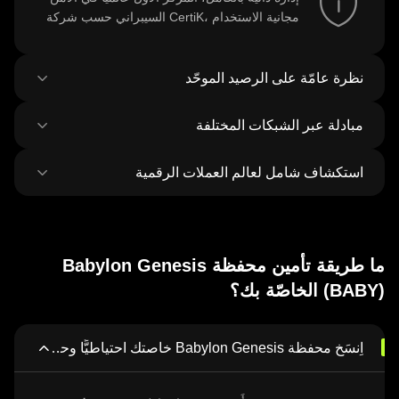
السيبراني حسب شركة CertiK، مجانية الاستخدام
نظرة عامّة على الرصيد الموحّد
مبادلة عبر الشبكات المختلفة
اِستعرِض جميع الأرصدة على أكثر من 100 شبكة
في مكانٍ واحد
استكشاف شامل لعالم العملات الرقمية
بادِل أيَّ أصل بأيّ أصل وانقُله عبر الشبكات بمعاملةٍ
واحدة. واِحصَل على أفضل أسعار العملات الرمزيّة
ورموز NFT من 500 منصّة تداول لامركزية و38
اِكتشِف وبادِل أكثر من مليون عملة رقمية مُختلِفة
سوقًا.
بمُعدَّل 120,000 عملة جديدة تُضاف أسبوعيًا.
ما طريقة تأمين محفظة Babylon Genesis
(BABY) الخاصّة بك؟
اِنسَخ محفظة Babylon Genesis خاصتك احتياطيًّا وحدّثها