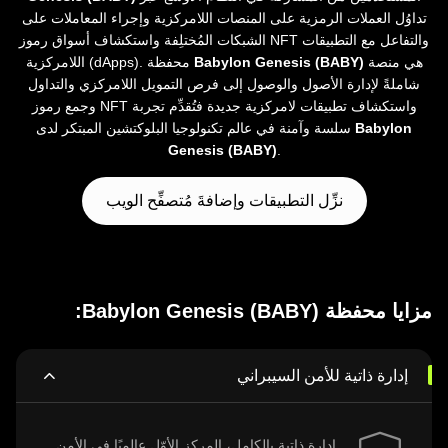
تداوُل العملات الرمزية على المنصات اللامركزية وإجراء المعاملات على
الشبكات المُختلِفة واستكشاف أسواق رموز NFT والتفاعل مع التطبيقات
هي منصة
Babylon Genesis (BABY)
اللامركزية (dApps). محفظة
شاملةً لإدارة الأصول والوصول إلى فرص التمويل اللامركزي والتداول
وجمع رموز NFT واستكشاف تطبيقات لامركزية جديدة فتُقدِّم تجربة
Babylon
سلسة وآمنة في عالم تكنولوجيا البلوكتشين المبتكر لدى
Genesis (BABY)
.
نزِّل التطبيقات وإضافةَ مُتصفِّح الويب
مزايا محفظة Babylon Genesis (BABY):
إدارة ذاتية للأمن السيبراني
إدارة ذاتية بالكامل، المركز الأوّل عالميًا في الأمن