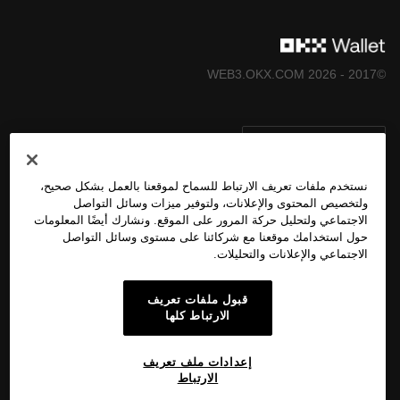
©2017 - 2026 WEB3.OKX.COM
العربية/USD
نستخدم ملفات تعريف الارتباط للسماح لموقعنا بالعمل بشكل صحيح،
ولتخصيص المحتوى والإعلانات، ولتوفير ميزات وسائل التواصل
الاجتماعي ولتحليل حركة المرور على الموقع. ونشارك أيضًا المعلومات
المزيد عن OKX Web3
حول استخدامك موقعنا مع شركائنا على مستوى وسائل التواصل
الاجتماعي والإعلانات والتحليلات.
المُنتَج
قبول ملفات تعريف
الارتباط كلها
الدعم
إعدادات ملف تعريف
الارتباط