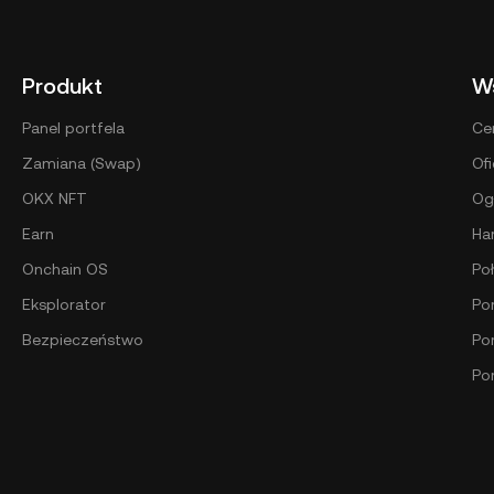
Produkt
W
Panel portfela
Ce
Zamiana (Swap)
Ofi
OKX NFT
Og
Earn
Ha
Onchain OS
Po
Eksplorator
Por
Bezpieczeństwo
Po
Po