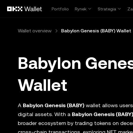
Przejdź do głównej treści
Portfolio
Rynek
Strategia
Za
Wallet overview
Babylon Genesis (BABY) Wallet
Babylon Genes
Wallet
A
Babylon Genesis (BABY)
wallet allows users
digital assets. With a
Babylon Genesis (BABY
broader ecosystem by trading tokens on dece
cross-chain transactions, exploring NFT marke