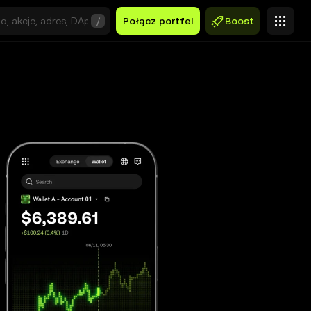
/
Połącz portfel
Boost