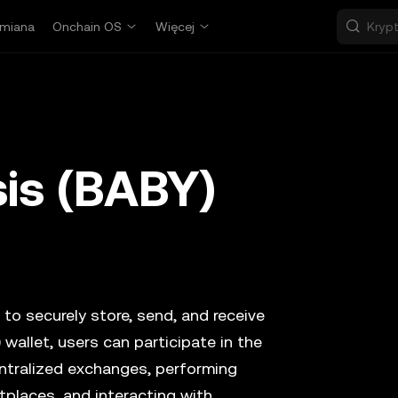
miana
Onchain OS
Więcej
is (BABY)
 to securely store, send, and receive
)
wallet, users can participate in the
ntralized exchanges, performing
tplaces, and interacting with