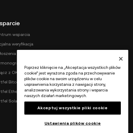
sparcie
ntrum wsparcia
cjalna weryfikacja
łoszenia
rmonogram opłat DEX
Poprzez kliknięcie na „Akceptacja wszystkich plików
łącz z OKX
cookie” jest wyrażona zgoda na przechowywanie
plików cookie na swoim urządzeniu w celu
tfel Bitcoin
usprawnienia korzystania z nawigacji strony,
analizowania wykorzystania strony i wsparcia
rtfel Ethereum
naszych działań marketingowych.
rtfel Solana
Akceptuj wszystkie pliki cookie
Ustawienia plików cookie