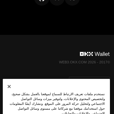
©2017 - 2026 WEB3.OKX.COM
العربية/USD
نستخدم ملفات تعريف الارتباط للسماح لموقعنا بالعمل بشكل صحيح،
ولتخصيص المحتوى والإعلانات، ولتوفير ميزات وسائل التواصل
الاجتماعي ولتحليل حركة المرور على الموقع. ونشارك أيضًا المعلومات
المزيد عن OKX Web3
حول استخدامك موقعنا مع شركائنا على مستوى وسائل التواصل
الاجتماعي والإعلانات والتحليلات.