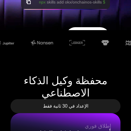
skills add okx/onchainos-skills
$ npx
عرض
بوابة التطوير
المستندات
محفظة وكيل الذكاء
الاصطناعي
الإعداد في 30 ثانية فقط
إطلاق فوري