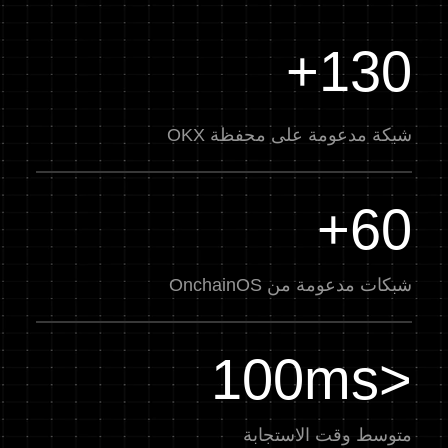
130+
شبكة مدعومة على محفظة OKX
60+
شبكات مدعومة من OnchainOS
<100ms
متوسط وقت الاستجابة