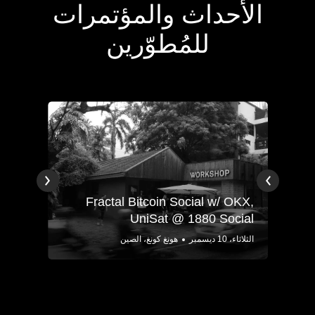
الأحداث والمؤتمرات
للمُطوّرين
ore
Fractal Bitcoin Social w/ OKX,
tup
UniSat @ 1880 Social
الثلاثاء، 10 ديسمبر
هونغ كونغ، الصين
الثلاثاء، 2 