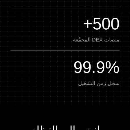
500+
منصات DEX المجمَّعة
99.9%
سجل زمن التشغيل
انضم إلى النظام