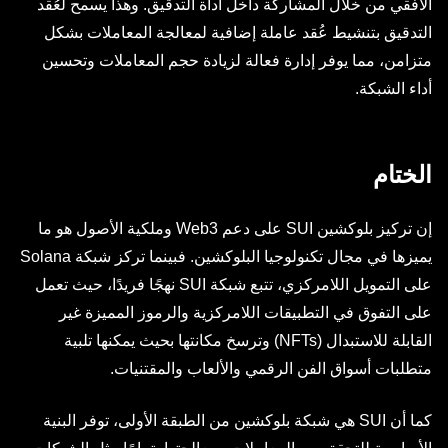
الأفقي من خلال المشاركة داخل أداة التدقيق. وهذا يسمح لعُقد
التدقيق بتنشيط عُقد عاملة إضافية لمعالجة المعاملات بشكل
متزامن، مما يوفر إدارة فعالة لزيادة حجم المعاملات وتحسين
أداء الشبكة.
الختام
إن تركيز بلوكشين SUI على دعم Web3 وملكية الأصول هو ما
يميزها في مجال تكنولوجيا البلوكشين. فبينما تركز شبكة Solana
على التمويل اللامركزي، تتبع شبكة SUI نهجًا فريدًا، حيث تعمل
على التفوق في التطبيقات اللامركزية والرموز المميزة غير
القابلة للاستبدال (NFTs) وترسخ مكانتها بحيث يمكنها تلبية
متطلبات أسواق الفن الرقمي والألعاب والمقتنيات.
كما أن SUI هي شبكة بلوكشين من الطبقة الأولى، توفر البنية