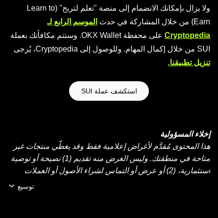
ولا يزال بإمكانك الانضمام إلى منصة "تعلم لتربح" (Learn to
Earn) من خلال المشاركة في حدث
الموسم الرابع لـ
Cryptopedia
على محفظة OKX Wallet. وستتم مكافأتك بعملة
SUI من خلال إكمال المهام. وللوصول إلى Cryptopedia، يُرجى
تنزيل تطبيقنا.
استكشف عملة SUI
إخلاء المسؤولية
هذا المحتوى مُقدَّم لأغراض إعلامية فقط وقد يغطّي منتجات غير
متاحة في منطقتك. وليس الغرض منه تقديم (1) نصيحة أو توصية
استثمارية، (2) أو عرض أو التماس لشراء الأصول أو العملات
الرقمية أو بيعها أو الاحتفاظ بها، أو (3) استشارة مالية أو محاسبية
توسيع
أو قانونية أو ضريبية. عمليات الاحتفاظ بالعملات الرقمية أو
الأصول الرقمية، بما فيها العملات المستقرة وعملات NFT تنطوي