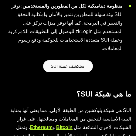
منظومة ديناميكية لكل من المطورين والمستخدمين
: توفر
SUI بيئة سهلة للمطورين تتميز بالأمان وإمكانية التحقق
والتعبير في البرمجة. كما أنها توفر ميزات تركز على
المستخدم مثل zkLogin للوصول إلى التطبيقات اللامركزية
وعملة SUI متعددة الاستخدامات للحوكمة ودفع رسوم
المعاملات.
استكشف عملة SUI
ما هي شبكة SUI؟
SUI هي شبكة بلوكشين من الطبقة الأولى، مما يعني أنها بمثابة
البنية الأساسية للتحقق من المعاملات ومعالجتها، على غرار
الشبكات الأخرى الشائعة مثل
Bitcoin
و
Ethereum
. وتمثل
شبكات البلوكشين من الطبقة الأولى العمود الفقري الذي يدعم