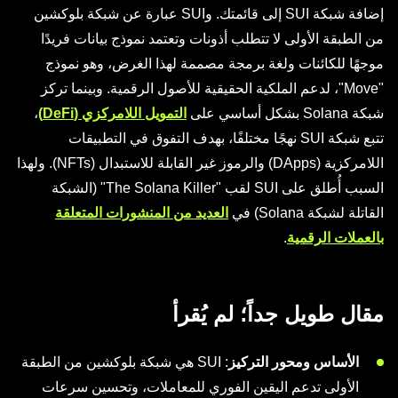
إضافة شبكة SUI إلى قائمتك. وSUI عبارة عن شبكة بلوكشين
من الطبقة الأولى لا تتطلب أذونات وتعتمد نموذج بيانات فريدًا
موجهًا للكائنات ولغة برمجة مصممة لهذا الغرض، وهو نموذج
"Move"، لدعم الملكية الحقيقية للأصول الرقمية. وبينما تركز
شبكة Solana بشكل أساسي على
التمويل اللامركزي (DeFi)
،
تتبع شبكة SUI نهجًا مختلفًا، بهدف التفوق في التطبيقات
اللامركزية (DApps) والرموز غير القابلة للاستبدال (NFTs). ولهذا
السبب أُطلق على SUI لقب "The Solana Killer" (الشبكة
القاتلة لشبكة Solana) في
العديد من المنشورات المتعلقة
بالعملات الرقمية
.
مقال طويل جداً؛ لم يُقرأ
الأساس ومحور التركيز
: SUI هي شبكة بلوكشين من الطبقة
الأولى تدعم اليقين الفوري للمعاملات، وتحسين سرعات