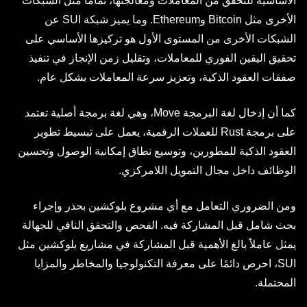
الأساسية للتحقق من المعاملات ومعالجتها، تمامًا مثل الشبكات
الأخرى مثل Bitcoin وEthereum. وما يميز شبكة SUI عن
الشبكات الأخرى من المستوى الأول هو تركيزها الأساسي على
تحقيق اليقين الفوري للمعاملات، وتقليل زمن الإنجاز في تنفيذ
صفقات العقود الذكية، وتعزيز سرعة المعاملات بشكل عام.
كما أن إدخال لغة البرمجة Move، وهي لغة برمجة أصلية تعتمد
على برمجة Rust للعملات الرقمية، يعمل على تبسيط تطوير
العقود الذكية للمطورين، وتوسيع نطاق إمكانية الوصول وتحسين
الوظائف داخل مجال التمويل اللامركزي.
ومن الضروري التعامل مع أي مشروع بلوكشين بحذر وإجراء
بحث شامل قبل المشاركة فيه. الفحص والتحقق النافي للجهالة
يمثل عاملاً بالغ الأهمية قبل المشاركة في مشاريع بلوكشين مثل
SUI، احرص دائمًا على معرفة التكنولوجيا والمخاطر والمزايا
المحتملة.