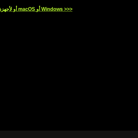
نزِّل تطبيق OKX للأجهزة العاملة بنظام iOS أو Android أو لأجهزة الكمبيوتر العاملة بنظام macOS أو Windows >>>