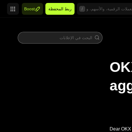
/
ربط المحفظة
Boost
OKX
agg
Dear OKX 