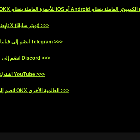
تابِعنا على منصَّة X (تويتر سابقًا) >>>
انضَم إلى قناتنا على تطبيق Telegram >>>
انضَم إلى مُخدِّمنا على Discord >>>
اشترك بقناتنا على YouTube >>>
انضم إلى مجتمعات OKX العالمية الأخرى >>>