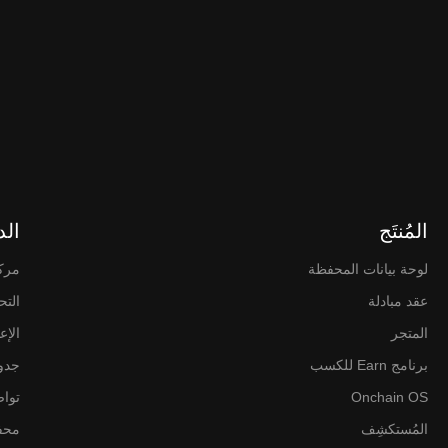
المُنتَج
الد
لوحة بيانات المحفظة
مرك
عقد مبادلة
التح
المتجر
الإع
برنامج Earn للكسب
جدول
Onchain OS
تواصَ
المُستكشِف
محفظة 