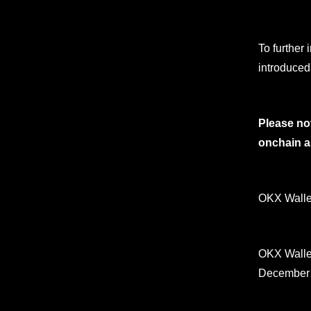
To further
introduced
Please not
onchain as
OKX Wallet
OKX Walle
December 