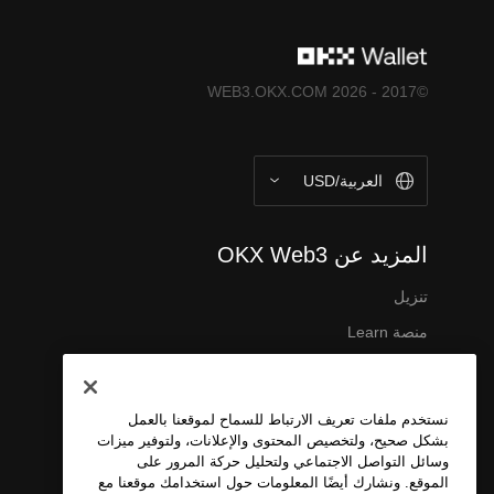
©2017 - 2026 WEB3.OKX.COM
العربية/USD
المزيد عن OKX Web3
تنزيل
منصة Learn
نبذة عنا
وظائف
نستخدم ملفات تعريف الارتباط للسماح لموقعنا بالعمل
تواصل معنا
بشكل صحيح، ولتخصيص المحتوى والإعلانات، ولتوفير ميزات
وسائل التواصل الاجتماعي ولتحليل حركة المرور على
شروط الخدمة
الموقع. ونشارك أيضًا المعلومات حول استخدامك موقعنا مع