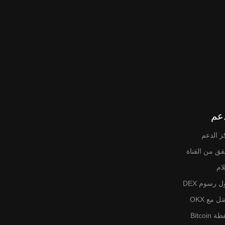
عم
ز الدعم
قق من القناة
لام
 رسوم DEX
ل مع OKX
Bitcoin