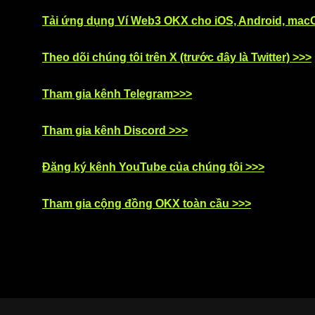
Tải ứng dụng Ví Web3 OKX cho iOS, Android, mac
Theo dõi chúng tôi trên X (trước đây là Twitter) >>>
Tham gia kênh Telegram>>>
Tham gia kênh Discord >>>
Đăng ký kênh YouTube của chúng tôi >>>
Tham gia cộng đồng OKX toàn cầu >>>