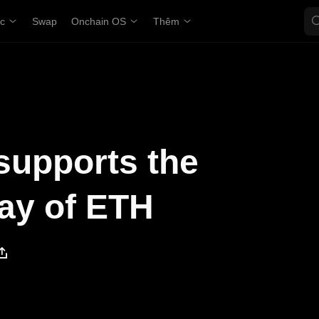
ợc
Swap
Onchain OS
Thêm
supports the
ay of ETH