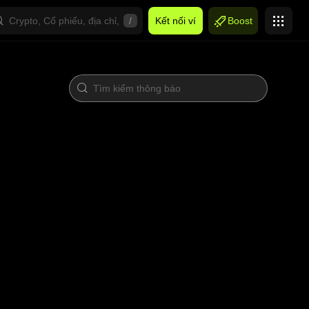
/
Kết nối ví
Boost