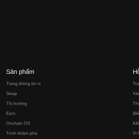
Sản phẩm
Hỗ
Trang thông tin ví
Tr
Swap
Xá
Thị trường
Th
Earn
Bi
Onchain OS
Kết
Trình khám phá
Ví 