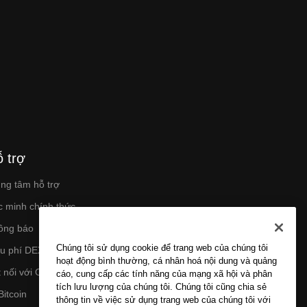
 trợ
ung tâm hỗ trợ
c minh chính thức
ông báo
Chúng tôi sử dụng cookie để trang web của chúng tôi
ểu phí DEX
hoạt động bình thường, cá nhân hoá nội dung và quảng
 nối với OKX
cáo, cung cấp các tính năng của mạng xã hội và phân
tích lưu lượng của chúng tôi. Chúng tôi cũng chia sẻ
Bitcoin
thông tin về việc sử dụng trang web của chúng tôi với