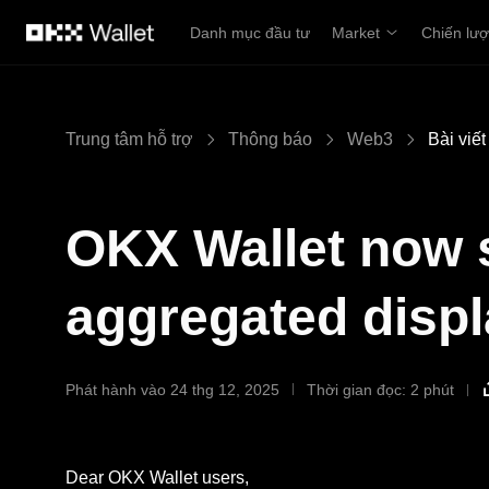
Chuyển đến nội dung chính
Danh mục đầu tư
Market
Chiến lư
Trung tâm hỗ trợ
Thông báo
Web3
Bài viết
OKX Wallet now 
aggregated displ
Phát hành vào 24 thg 12, 2025
Thời gian đọc: 2 phút
Dear OKX Wallet users,