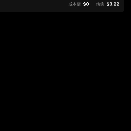
$0
$3.22
成本價
估值