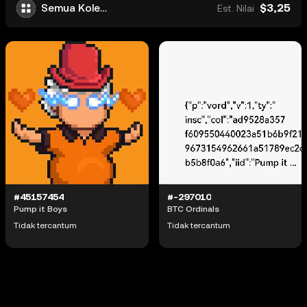
$3,25
Semua Koleksi
Est. Nilai
#45157454
#-297010
Pump it Boys
BTC Ordinals
Tidak tercantum
Tidak tercantum