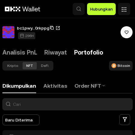
Lewati ke konten utama
Hubungkan
bc1pwy...0rkppg
296H
Analisis PnL
Riwayat
Portofolio
Kripto
NFT
DeFi
Bitcoin
Dikumpulkan
Aktivitas
Order NFT
Fi
Baru Diterima