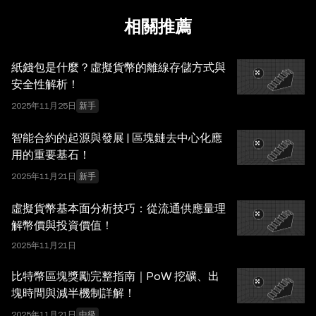
(AI) 工具生成或輔助。雖然我們在編寫相關數據和圖表時已
採取一切合理措施確保準確，但我們不對其中可能存在的任
相關推薦
何事實錯誤或遺漏承擔任何責任。OKX Wallet 及相關服務
並非由 OKX 交易所直接提供，受
OKX Web3 生態系統服
紙錢包是什麼？虛擬貨幣的離線存儲方式與
務條款
約束。
安全性解析！
2025年11月25日
新手
智能合約的起源與發展 | 區塊鏈去中心化應
用的重要基石！
2025年11月21日
新手
虛擬貨幣基本面分析技巧：從流通供應量理
解幣價與投資價值！
2025年11月21日
比特幣區塊獎勵完整指南｜PoW 挖礦、出
塊時間與減半機制詳解！
2025年11月21日
中級