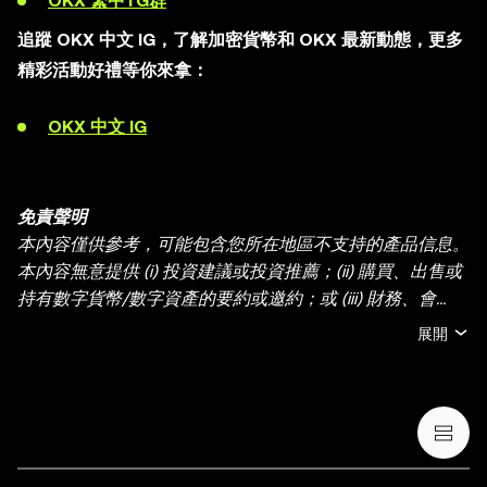
OKX 繁中TG群
追蹤 OKX 中文 IG，了解加密貨幣和 OKX 最新動態，更多
精彩活動好禮等你來拿：
OKX 中文 IG
免責聲明
本內容僅供參考，可能包含您所在地區不支持的產品信息。
本內容無意提供 (i) 投資建議或投資推薦；(ii) 購買、出售或
持有數字貨幣/數字資產的要約或邀約；或 (iii) 財務、會
計、法律或稅務建議。持有數字貨幣/數字資產 (包括穩定幣
展開
和 NFT) 存在較高風險，其價值可能大幅波動。您應根據您
的財務狀況和風險承受能力，仔細考慮交易或持有數字貨
幣/數字資產是否適合您。有關您的具體情況，請諮詢您的
法律/稅務/投資專業人士。本帖中的所有信息 (包括市場數
據與統計資料) 僅作一般性參考。某些內容可能由人工智能