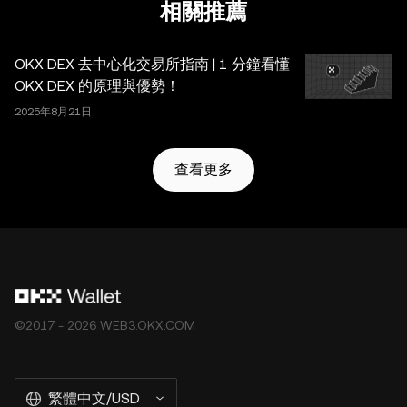
採取一切合理措施確保準確，但我們不對其中可能存在的任
相關推薦
何事實錯誤或遺漏承擔任何責任。OKX Wallet 及相關服務
並非由 OKX 交易所直接提供，受
OKX Web3 生態系統服
OKX DEX 去中心化交易所指南 | 1 分鐘看懂
務條款
約束。
OKX DEX 的原理與優勢！
2025年8月21日
查看更多
©2017 - 2026 WEB3.OKX.COM
繁體中文/USD