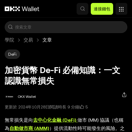
跳轉至主要內容
連接錢包
學院
交易
文章
DeFi
加密貨幣 De-Fi 必備知識：一文
認識無常損失
OKX Wallet
5
更新於 2024年10月28日
閱讀時長 9 分鐘
無常損失是向
去中心化金融 (DeFi)
做市 (MM) 協議（也稱
為
自動做市商 (AMM)
）提供流動性時可能發生的風險。之