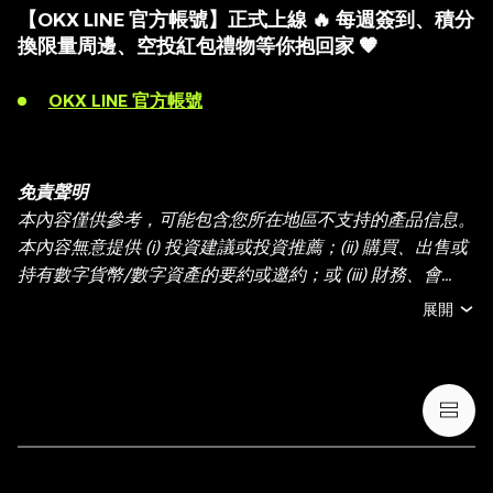
【OKX LINE 官方帳號】正式上線 🔥 每週簽到、積分
換限量周邊、空投紅包禮物等你抱回家 🧡
OKX LINE 官方帳號
免責聲明
本內容僅供參考，可能包含您所在地區不支持的產品信息。
本內容無意提供 (i) 投資建議或投資推薦；(ii) 購買、出售或
持有數字貨幣/數字資產的要約或邀約；或 (iii) 財務、會
計、法律或稅務建議。持有數字貨幣/數字資產 (包括穩定幣
展開
和 NFT) 存在較高風險，其價值可能大幅波動。您應根據您
的財務狀況和風險承受能力，仔細考慮交易或持有數字貨
幣/數字資產是否適合您。有關您的具體情況，請諮詢您的
法律/稅務/投資專業人士。本帖中的所有信息 (包括市場數
據與統計資料) 僅作一般性參考。某些內容可能由人工智能
(AI) 工具生成或輔助。雖然我們在編寫相關數據和圖表時已