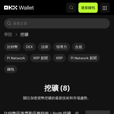
跳轉至主要內容
連接錢包
學院
挖礦
比特幣
DEX
法律
領導力
合規
Pi Network
XRP 新聞
XRP
Pi Network 新聞
錢包
挖礦 (8)
關注加密貨幣挖礦的最新技術和市場趨勢。
比特幣區塊獎勵完整指南｜PoW 挖礦、出