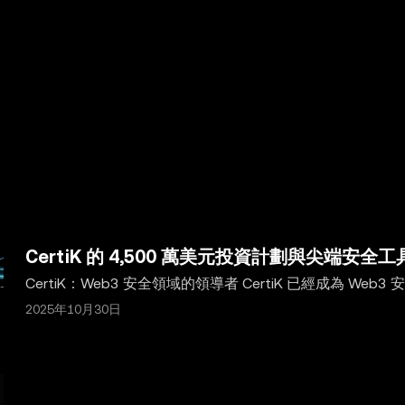
有信息 (包括市場數據與統計資料) 僅作一般性參考。某些內容
數據和圖表時已採取一切合理措施確保準確，但我們不對其中可能存
並非由 OKX 交易所直接提供，受
OKX Web3 生態系統服務條款
CertiK 的 4,500 萬美元投資計劃與尖端安全
CertiK：Web3 安全領域的領導者 CertiK 已經成為 W
150 個國家支持超過 4,700 個項目。通過提供尖端的安全
2025年10月30日
中心化生態系統。本文將深入探討 CertiK 的舉