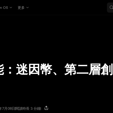
in OS
更多
漲動能：迷因幣、第二層
年7月08日
閱讀時長 3 分鐘