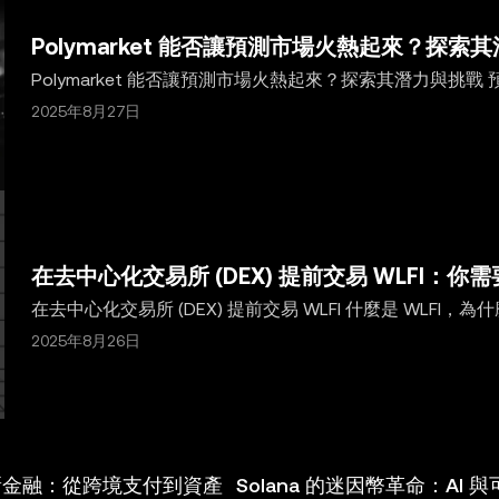
Polymarket 能否讓預測市場火熱起來？探索
Polymarket 能否讓預測市場火熱起來？探索其潛力與
界中的事件，結合了金融、科技與公眾意見。在這個領域中，Po
2025年8月27日
Polymarket 能否讓預測市場火熱起來？本文將探討其潛
在去中心化交易所 (DEX) 提前交易 WLFI：你
在去中心化交易所 (DEX) 提前交易 WLFI 什麼是 WLFI
重要角色，因其獨特的去中心化金融 (DeFi) 目標、治
2025年8月26日
WLFI 因其品牌效應和潛在的監管影響引發了興趣與爭議。WL
新金融：從跨境支付到資產
Solana 的迷因幣革命：AI 