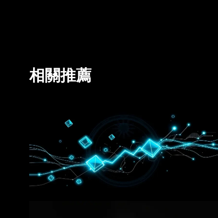
情況，請諮詢您的法律/稅務/投資專業人士。本帖中的所
智能 (AI) 工具生成或輔助。雖然我們在編寫相關
實錯誤或遺漏承擔任何責任。OKX Wallet 及相關服務
相關推薦