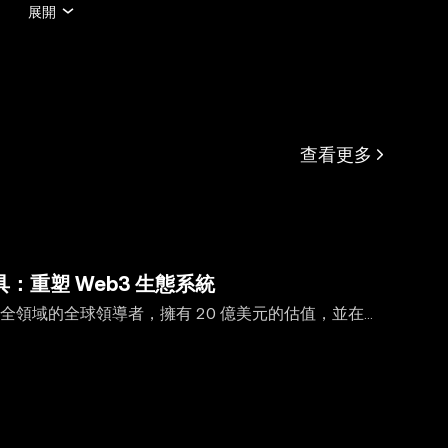
可能由人工
展開
在的任何事
約束。
查看更多
工具：重塑 Web3 生態系統
eb3 安全領域的全球領導者，擁有 20 億美元的估值，並在
服務與工具，CertiK 正在重新定義區塊鏈安全，並賦能去