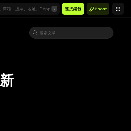
/
連接錢包
Boost
創新