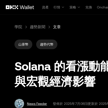
跳轉至主要內容
資產
行情
策略
兌換
Oncha
學院
趨勢新聞
文章
山寨幣
趨勢代幣
Solana 的看
與宏觀經濟影響
News Feeder
發佈於
2025年7月08日
更新於 2025