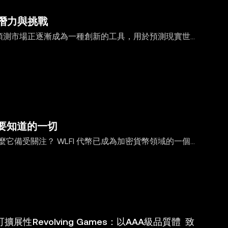
其潛力與挑戰
挑戰 預測市場正逐漸成為一種創新的工具，用於預測現實世
lymarket 已經成為一個重要的參與者。但
力、挑戰以及對預測市場
需要知道的一切
，為什麼它備受關注？ WLFI 代幣已成為加密貨幣領域的一個
理結構以及政治聯繫而備受矚目。在特朗普家族的支持下，
FI
與可擴展性
Revolving Games：以AAA級品質體
致 OKX