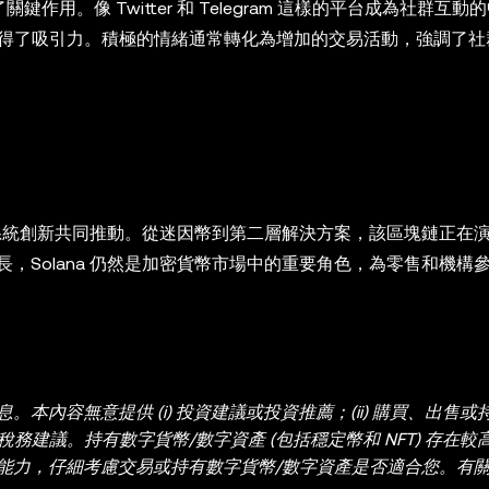
鍵作用。像 Twitter 和 Telegram 這樣的平台成為社群互動
通過病毒式活動獲得了吸引力。積極的情緒通常轉化為增加的交易活動，強調了
生態系統創新共同推動。從迷因幣到第二層解決方案，該區塊鏈正在
，Solana 仍然是加密貨幣市場中的重要角色，為零售和機構
內容無意提供 (i) 投資建議或投資推薦；(ii) 購買、出售或
或稅務建議。持有數字貨幣/數字資產 (包括穩定幣和 NFT) 存在
能力，仔細考慮交易或持有數字貨幣/數字資產是否適合您。有