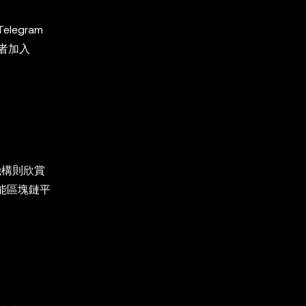
legram
者加入
機構則欣賞
功能區塊鏈平