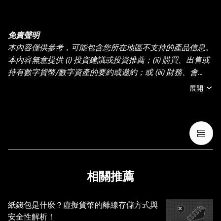
免責聲明
本內容僅供參考，可能包含您所在地區不支持的產品信息。
本內容無意提供 (i) 投資建議或投資推薦；(ii) 購買、出售或
持有數字貨幣/數字資產的要約或邀約；或 (iii) 財務、會
計、法律或稅務建議。持有數字貨幣/數字資產 (包括穩定幣
展開
和 NFT) 存在較高風險，其價值可能大幅波動。您應根據您
的財務狀況和風險承受能力，仔細考慮交易或持有數字貨
幣/數字資產是否適合您。有關您的具體情況，請諮詢您的
法律/稅務/投資專業人士。本帖中的所有信息 (包括市場數
據與統計資料) 僅作一般性參考。某些內容可能由人工智能
(AI) 工具生成或輔助。雖然我們在編寫相關數據和圖表時已
採取一切合理措施確保準確，但我們不對其中可能存在的任
相關推薦
何事實錯誤或遺漏承擔任何責任。OKX Wallet 及相關服務
並非由 OKX 交易所直接提供，受
OKX Web3 生態系統服
紙錢包是什麼？虛擬貨幣的離線存儲方式與
務條款
約束。
安全性解析！