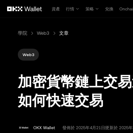
跳轉至主要內容
資產
行情
策略
兌換
Oncha
學院
Web3
文章
Web3
加密貨幣鏈上交易
如何快速交易
OKX Wallet
發佈於
2025年4月21日
更新於 2025年