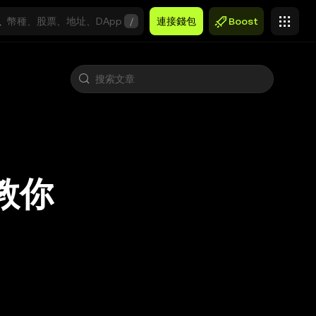
/
連接錢包
Boost
教你