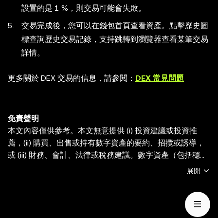
設置的是 1 %，則交易可能會失敗。
交易完成後，您可以在錢包首頁查看資產。點擊歷史圖
標查詢歷史交易記錄，支持跳轉到瀏覽器查看某筆交易
詳情。
更多關於 DEX 交易的信息，請參閱：
DEX 常見問題
免責聲明
本文內容僅供參考。本文無意提供 (i) 投資建議或投資推
薦，(ii) 購買、出售或持有數字資產的要約、招攬或誘導，
或 (iii) 財務、會計、法律或稅務建議。數字資產（包括穩定
幣和 NFT）受市場波動影響， 涉及高風險，並且可能會貶
展開
值。關於交易或持有數字資產是否適合您的相關問題，請諮
詢您的法律/稅務/投資專業人士。OKX Web3 錢包僅爲一種
自託管錢包軟件服務，讓您可以發現並與第三方平臺交互，
OKX Web3 錢包無法控制此類第三方平臺的服務，也不對