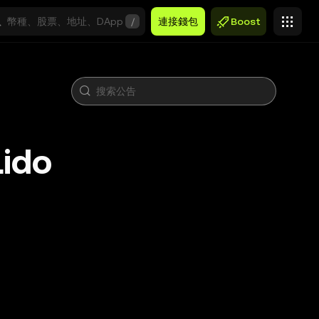
/
連接錢包
Boost
ido