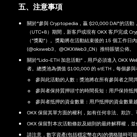
五、注意事項
關於“參與 Cryptopedia，贏 $20,000 DAI”的活動，
（UTC+8）期間，新客戶或現有 OKX 客戶完成 Cryp
（"獎勵"）。獎勵將在活動結束後的 15 個工作日內，
(@okxweb3、@OKXWeb3_CN）推特賬號公佈。
關於“Lido-ETH 加息活動”，用戶必須進入 OKX W
者。總獎池為價值 $100,000 的 stETH，
參與此活動的人數：獎池將在所有參與者之間
參與者保持質押頭寸的時間長短：用戶保持抵
參與者抵押的資金數量：用戶抵押的資金數量
OKX 保留其單方面的權利，如有任何非法、欺詐、
OKX 保留對本次活動條款及細則的最終解釋權，
請注意，數字資產(包括穩定幣在內)的價格隨時可