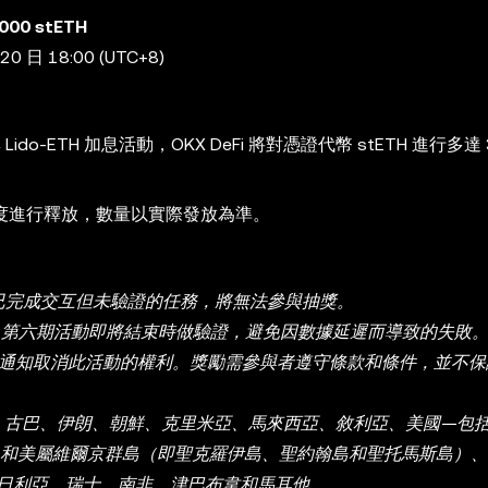
00 stETH
0 日 18:00 (UTC+8)
 Lido-ETH 加息活動，OKX DeFi 將對憑證代幣 stETH 進行多達 
度進行釋放，數量以實際發放為準。
證任務，已完成交互但未驗證的任務，將無法參與抽獎。
opedia 第六期活動即將結束時做驗證，避免因數據延遲而導致的失敗
需事先通知取消此活動的權利。獎勵需參與者遵守條款和條件，並不
港、古巴、伊朗、朝鮮、克里米亞、馬來西亞、敘利亞、美國—包
島和美屬維爾京群島（即聖克羅伊島、聖約翰島和聖托馬斯島）
日利亞、瑞士、南非、津巴布韋和馬耳他。