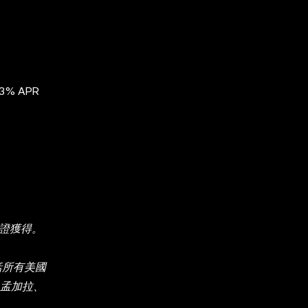
3% APR
。
保證獲得。
括所有美國
、孟加拉、