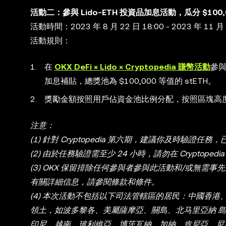
活動二：參與 Lido-ETH 投資品加息活動，瓜分 $100,0
活動時間：2023 年 8 月 22 日 18:00 - 2023 年 11 月 2
活動規則：
在
OKX DeFi × Lido × Cryptopedia 賺幣活動
參與
加息補貼，總獎池為 $100,000 等值的 stETH。
獎勵金額按照用戶佔資金池比例分配，按照區塊高
注意：
(1) 針對 Cryptopedia 第六期，建議你及時驗
(2) 由於任務驗證需至少 24 小時，請勿在 Crypt
(3) OKX 保留排除任何參與者參與此活動和/或無
有關詳細信息，請參閱條款和條件。
(4) 本次活動不包括以下司法管轄區的居民：中國香
領土，如波多黎各、美屬薩摩亞、關島、北马里亞納 
印尼、越南、玻利維亞、博茨瓦納、加納、肯尼亞、尼