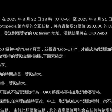
在 2023 年 8 月 22 日 18 時（UTC+8）至 2023 年 9 月 21 日
topedia 第六期的交互任務，將有資格瓜分價值 $20,000 的 DA
發送到獲獎者的 Optimism 地址。活動結果將在 OKXWeb3
eb3 錢包中的“DeFi”頁面，並投資“Lido-ETH”，才能成為此活
每個參與者獲得的獎勵金額根據以下因素確定：
共享。
押的時間越長，獎勵越大。
越多，獎勵越大。
可疑或不誠實活動行為，OKX 將嚴格審核並取消參賽資格。
並保留以任何理由隨時更改、中止、取消或結束本活動權利，恕不
能波動。 由於此類價格波動，您的資產價值可能會在任何時刻增