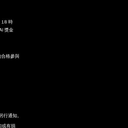
 18 時
I 獎金
動的合格參與
另行通知。
加或有損