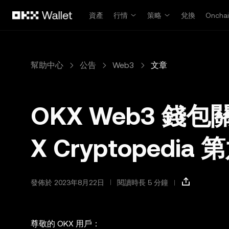
跳轉至主要內容
資產
行情
策略
兌換
Oncha
幫助中心
公告
Web3
文章
OKX Web3 錢包關於
X Cryptoped
發佈於 2023年8月22日
閱讀時長 5 分鐘
尊敬的 OKX 用戶：