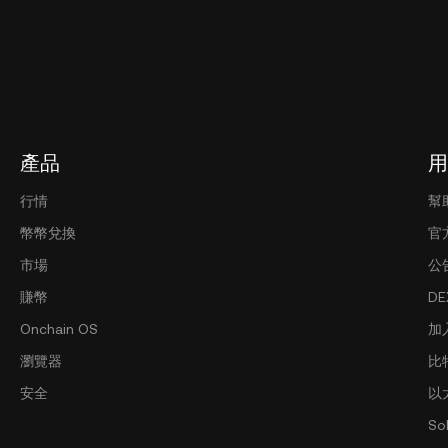
產品
用
行情
幫
幣幣兌換
官
市場
公
賺幣
D
Onchain OS
加
瀏覽器
比
安全
以
So