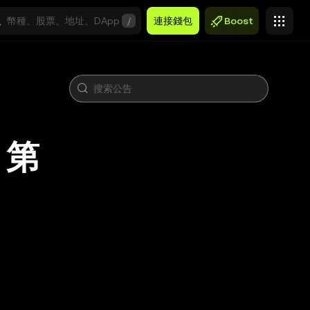
/
連接錢包
Boost
 第