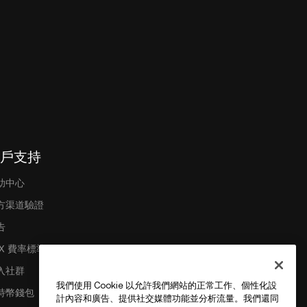
戶支持
助中心
方渠道驗證
告
EX 費率標準
入社群
我們使用 Cookie 以允許我們網站的正常工作、個性化設
特幣錢包
計內容和廣告、提供社交媒體功能並分析流量。我們還同