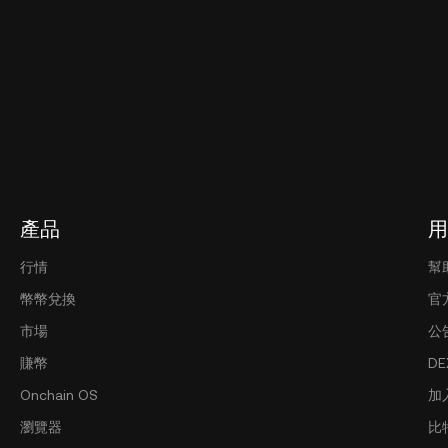
產品
用
行情
幫
幣幣兌換
官
市場
公
賺幣
D
Onchain OS
加
瀏覽器
比