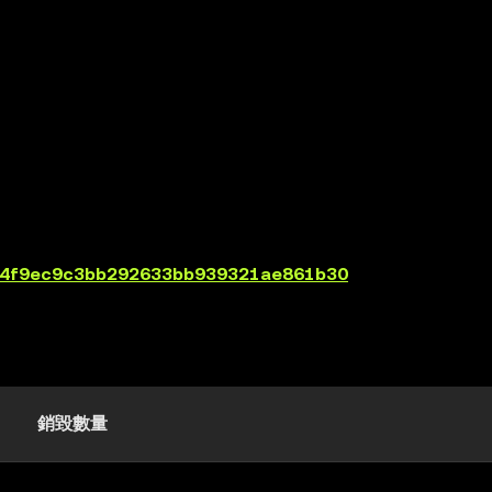
8604f9ec9c3bb292633bb939321ae861b30
銷毀數量