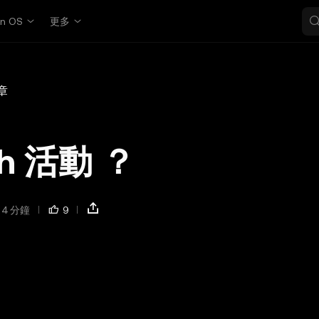
in OS
更多
章
h 活動 ？
4 分鐘
9