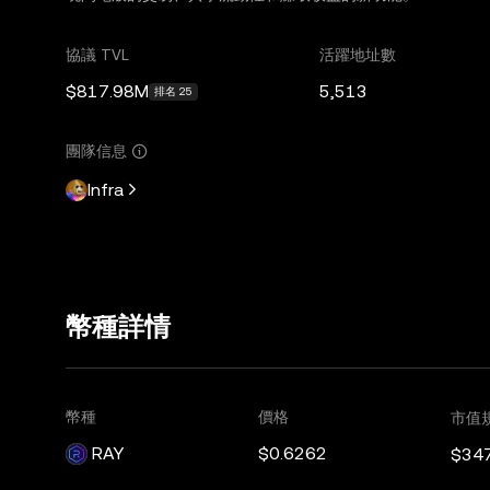
協議 TVL
活躍地址數
$817.98M
5,513
排名 25
團隊信息
Infra
幣種詳情
幣種
價格
市值
RAY
$0.6262
$34