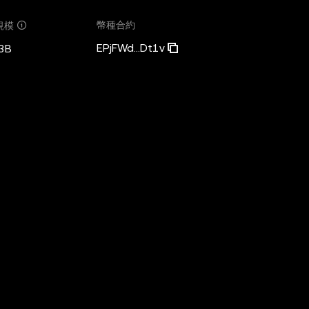
幣種合約
規模
EPjFWd...Dt1v
3B