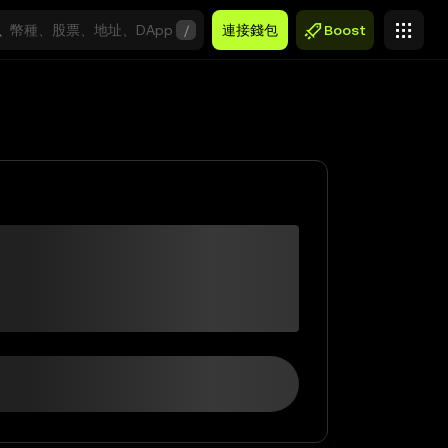
/
連接錢包
Boost
USDC
$0.00