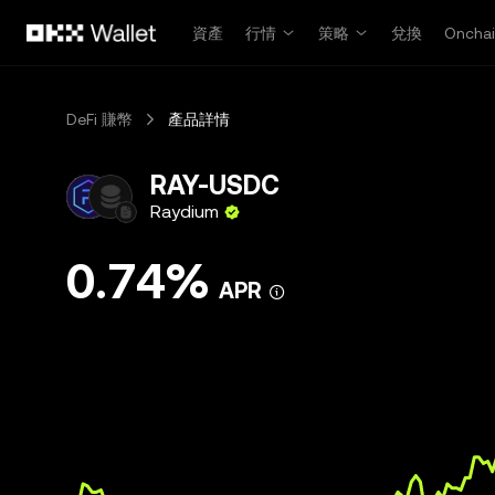
跳轉至主要內容
資產
行情
策略
兌換
Oncha
DeFi 賺幣
產品詳情
RAY-USDC
Raydium
0.74%
APR