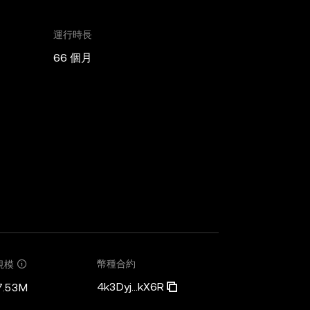
運行時長
66 個月
幣種合約
規模
4k3Dyj...kX6R
7.53M