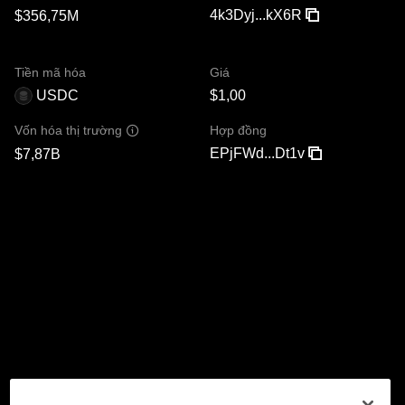
4k3Dyj...kX6R
$356,75M
Tiền mã hóa
Giá
USDC
$1,00
Hợp đồng
Vốn hóa thị trường
EPjFWd...Dt1v
$7,87B