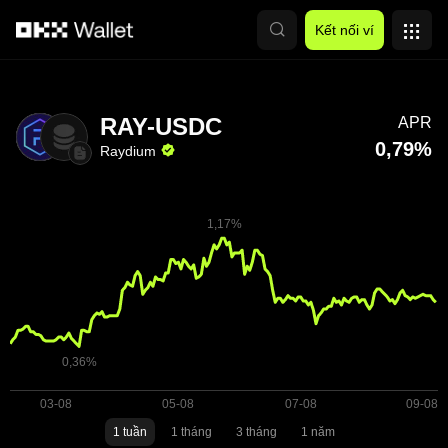
Chuyển đến nội dung chính
Kết nối ví
RAY-USDC
APR
0,79%
Raydium
1 tuần
1 tháng
3 tháng
1 năm