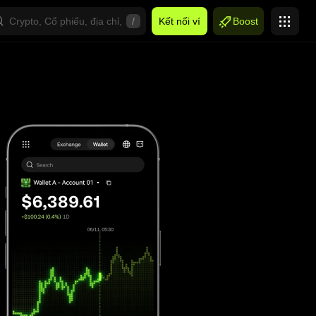
/
Kết nối ví
Boost