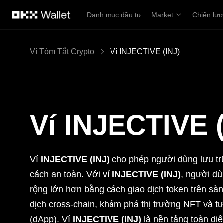
Chuyển đến nội dung chính
Danh mục đầu tư
Market
Chiến lư
Ví Tóm Tắt Crypto
Ví INJECTIVE (INJ)
Ví INJECTIVE (
Ví
INJECTIVE (INJ)
cho phép người dùng lưu trữ
cách an toàn. Với ví
INJECTIVE (INJ)
, người dù
rộng lớn hơn bằng cách giao dịch token trên sàn 
dịch cross-chain, khám phá thị trường NFT và tư
(dApp). Ví
INJECTIVE (INJ)
là nền tảng toàn diệ