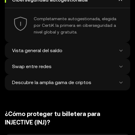
Completamente autogestionada, elegida
por CertiK la primera en ciberseguridad a
nivel global y gratuita.
Vista general del saldo
Swap entre redes
Muestra todos tus saldos en +100 cadenas
en una misma vista.
Descubre la amplia gama de criptos
Swapea y bridgea entre cualquier cripto,
entre redes distintas y en una única
transacción. Obtén los mejores precios para
Descubre más de 1 millón de
tokens y NFT de más de 500 exchanges
criptomonedas y swapea con ellas. Se
descentralizados y de 38 mercados.
¿Cómo proteger tu billetera para
añaden unas 120,000 criptos nuevas en
promedio cada semana.
INJECTIVE (INJ)?