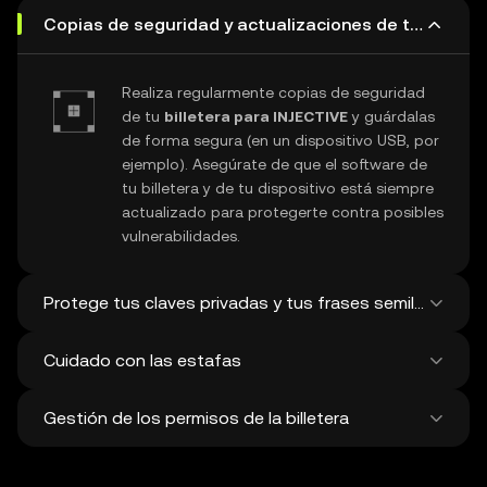
Copias de seguridad y actualizaciones de tu billete
Realiza regularmente copias de seguridad
de tu
billetera para INJECTIVE
y guárdalas
de forma segura (en un dispositivo USB, por
ejemplo). Asegúrate de que el software de
tu billetera y de tu dispositivo está siempre
actualizado para protegerte contra posibles
vulnerabilidades.
Protege tus claves privadas y tus frases semilla
Cuidado con las estafas
Nunca compartas tu
clave privada de
INJECTIVE
ni tu frase de recuperación. Evita
Gestión de los permisos de la billetera
tomar capturas de pantalla y guardar
Ten cuidado con posibles ataques de
digitalmente estos datos tan sensibles y
phishing que intentan atacar tu
billetera
plantéate usar una billetera física para un
para INJECTIVE
. Descarga tu software de
Comprueba con regularidad y elimina en tu