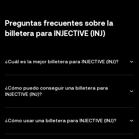
mayor nivel de seguridad.
billetera únicamente de fuentes oficiales y
billetera los permisos que no uses
evita abrir correos y mensajes de phishing.
otorgados a
dapps
y a tokens para
proteger así tus INJECTIVE. Asegúrate de
Preguntas frecuentes sobre la
verificar la dirección del destinatario antes
billetera para INJECTIVE (INJ)
de realizar cualquier transacción.
¿Cuál es la mejor billetera para INJECTIVE (INJ)?
¿Cómo puedo conseguir una billetera para
INJECTIVE (INJ)?
¿Cómo usar una billetera para INJECTIVE (INJ)?