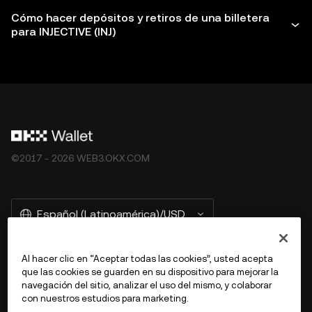
Cómo hacer depósitos y retiros de una billetera
para INJECTIVE (INJ)
©2017 - 2026 WEB3.OKX.COM
Español (Latinoamérica)/USD
Al hacer clic en “Aceptar todas las cookies”, usted acepta
que las cookies se guarden en su dispositivo para mejorar la
Más información sobre OKX Web3
navegación del sitio, analizar el uso del mismo, y colaborar
con nuestros estudios para marketing.