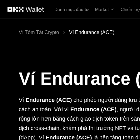
Chuyển đến nội dung chính
Danh mục đầu tư
Market
Chiến lư
Ví Tóm Tắt Crypto
Ví Endurance (ACE)
Ví Endurance 
Ví
Endurance (ACE)
cho phép người dùng lưu tr
cách an toàn. Với ví
Endurance (ACE)
, người d
rộng lớn hơn bằng cách giao dịch token trên sàn 
dịch cross-chain, khám phá thị trường NFT và tư
(dApp). Ví
Endurance (ACE)
là nền tảng toàn di