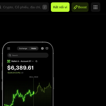
/
Kết nối ví
Boost