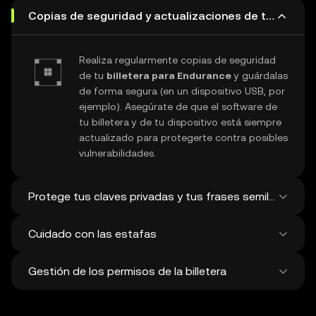
Copias de seguridad y actualizaciones de tu billete
Realiza regularmente copias de seguridad
de tu
billetera para Endurance
y guárdalas
de forma segura (en un dispositivo USB, por
ejemplo). Asegúrate de que el software de
tu billetera y de tu dispositivo está siempre
actualizado para protegerte contra posibles
vulnerabilidades.
Protege tus claves privadas y tus frases semilla
Cuidado con las estafas
Nunca compartas tu
clave privada de
Endurance
ni tu frase de recuperación.
Gestión de los permisos de la billetera
Evita tomar capturas de pantalla y guardar
Ten cuidado con posibles ataques de
digitalmente estos datos tan sensibles y
phishing que intentan atacar tu
billetera
plantéate usar una billetera física para un
para Endurance
. Descarga tu software de
Comprueba con regularidad y elimina en tu