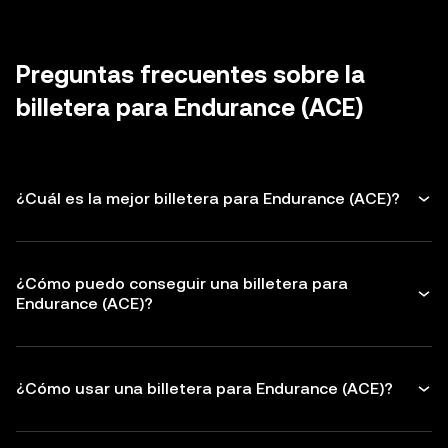
mayor nivel de seguridad.
billetera únicamente de fuentes oficiales y
billetera los permisos que no uses
evita abrir correos y mensajes de phishing.
otorgados a
dapps
y a tokens para
proteger así tus Endurance. Asegúrate de
Preguntas frecuentes sobre la
verificar la dirección del destinatario antes
billetera para Endurance (ACE)
de realizar cualquier transacción.
¿Cuál es la mejor billetera para Endurance (ACE)?
¿Cómo puedo conseguir una billetera para
Endurance (ACE)?
¿Cómo usar una billetera para Endurance (ACE)?