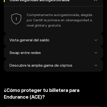
Completamente autogestionada, elegida
por CertiK la primera en ciberseguridad a
nivel global y gratuita.
Vista general del saldo
Swap entre redes
Muestra todos tus saldos en +100 cadenas
en una misma vista.
Descubre la amplia gama de criptos
Swapea y bridgea entre cualquier cripto,
entre redes distintas y en una única
transacción. Obtén los mejores precios para
Descubre más de 1 millón de
tokens y NFT de más de 500 exchanges
criptomonedas y swapea con ellas. Se
descentralizados y de 38 mercados.
¿Cómo proteger tu billetera para
añaden unas 120,000 criptos nuevas en
promedio cada semana.
Endurance (ACE)?