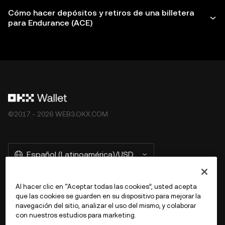
Cómo hacer depósitos y retiros de una billetera
para Endurance (ACE)
©2017 - 2026 WEB3.OKX.COM
Español (Latinoamérica)/USD
Al hacer clic en “Aceptar todas las cookies”, usted acepta
que las cookies se guarden en su dispositivo para mejorar la
Más información sobre OKX Web3
navegación del sitio, analizar el uso del mismo, y colaborar
con nuestros estudios para marketing.