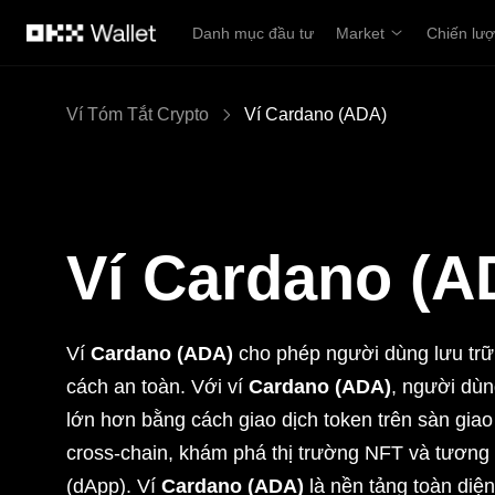
Chuyển đến nội dung chính
Danh mục đầu tư
Market
Chiến lư
Ví Tóm Tắt Crypto
Ví Cardano (ADA)
Ví Cardano (A
Ví
Cardano (ADA)
cho phép người dùng lưu trữ,
cách an toàn. Với ví
Cardano (ADA)
, người dùn
lớn hơn bằng cách giao dịch token trên sàn giao 
cross-chain, khám phá thị trường NFT và tương 
(dApp). Ví
Cardano (ADA)
là nền tảng toàn diện