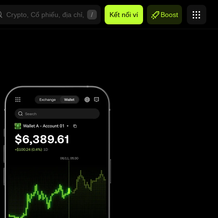
/
Kết nối ví
Boost