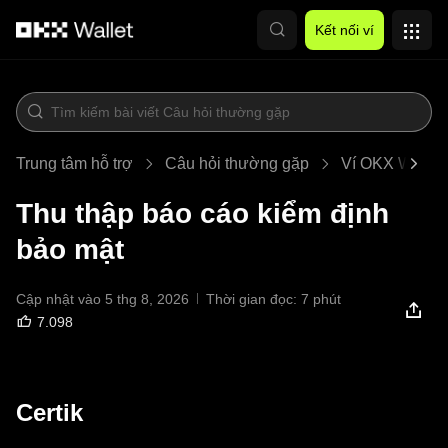
Chuyển đến nội dung chính
Kết nối ví
Trung tâm hỗ trợ
Câu hỏi thường gặp
Ví OKX Web3
Thu thập báo cáo kiểm định
bảo mật
Cập nhật vào 5 thg 8, 2026
Thời gian đọc: 7 phút
7.098
Certik