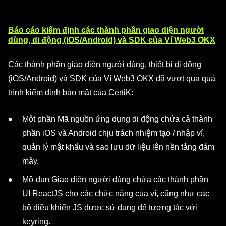
Báo cáo kiểm định các thành phần giao diện người
dùng, di động (iOS/Android) và SDK của Ví Web3 OKX
Các thành phần giao diện người dùng, thiết bị di động
(iOS/Android) và SDK của Ví Web3 OKX đã vượt qua quá
trình kiểm định bảo mật của CertiK:
Một phần Mã nguồn ứng dụng di động chứa cả thành
phần iOS và Android chịu trách nhiệm tạo / nhập ví,
quản lý mật khẩu và sao lưu dữ liệu lên nền tảng đám
mây.
Mô-đun Giao diện người dùng chứa các thành phần
UI ReactJS cho các chức năng của ví, cũng như các
bộ điều khiển JS được sử dụng để tương tác với
keyring.