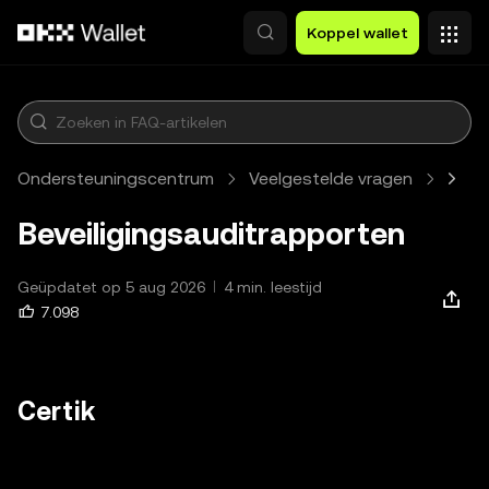
Overslaan naar hoofdinhoud
Koppel wallet
Ondersteuningscentrum
Veelgestelde vragen
Web3
Beveiligingsauditrapporten
Geüpdatet op 5 aug 2026
4 min. leestijd
7.098
Certik