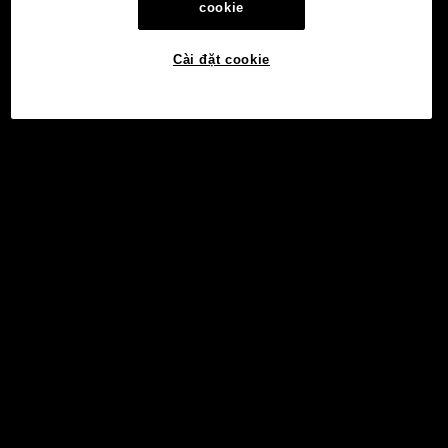
cookie
Cài đặt cookie
©2017 - 2026 WEB3.OKX.COM
Tiếng Việt/USD