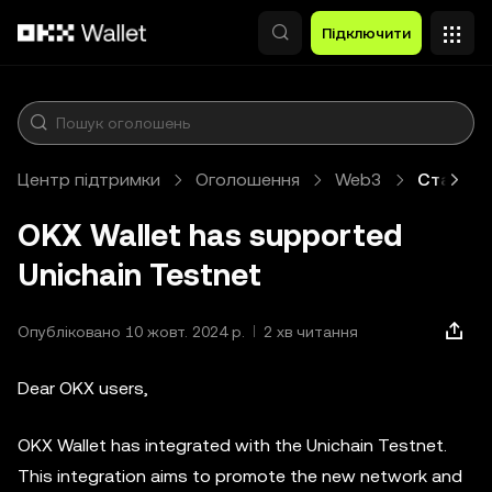
Перейти до основного вмісту
Підключити
Центр підтримки
Оголошення
Web3
Стаття
OKX Wallet has supported
Unichain Testnet
Опубліковано 10 жовт. 2024 р.
2 хв читання
Dear OKX users,
OKX Wallet has integrated with the Unichain Testnet.
This integration aims to promote the new network and