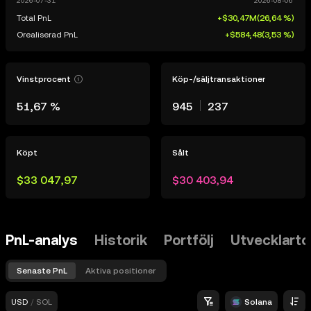
Total PnL
+$30,47M
(
26,64 %
)
Orealiserad PnL
+$584,48
(
3,53 %
)
Vinstprocent
Köp-/säljtransaktioner
51,67 %
945
237
Köpt
Sålt
$33 047,97
$30 403,94
PnL-analys
Historik
Portfölj
Utvecklart
Senaste PnL
Aktiva positioner
USD
/
SOL
Solana