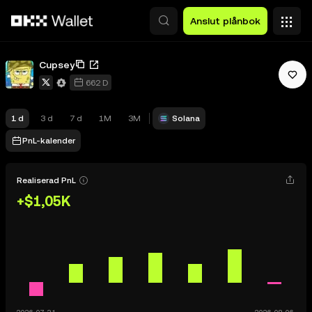
Hoppa till huvudinnehåll
Anslut plånbok
Cupsey
662 D
1 d
3 d
7 d
1M
3M
Solana
PnL-kalender
Realiserad PnL
+$1,05K