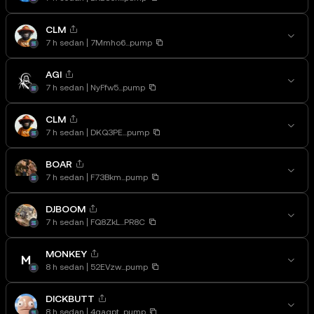
CLM
7 h sedan
7Mmho6...pump
AGI
7 h sedan
NyFfw5...pump
CLM
7 h sedan
DKQ3PE...pump
BOAR
7 h sedan
F73Bkm...pump
DJBOOM
7 h sedan
FQ8ZkL...PR8C
MONKEY
8 h sedan
52EVzw...pump
DICKBUTT
8 h sedan
4qaqpt...pump