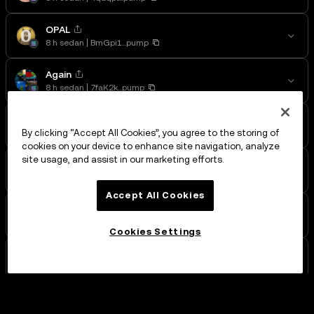
OPAL
8 h sedan
BmGpi1...pump
Again
8 h sedan
7faK2k...pump
pointless
8 h sedan
6cnjNQ...pump
By clicking “Accept All Cookies”, you agree to the storing of
cookies on your device to enhance site navigation, analyze
site usage, and assist in our marketing efforts.
Bethany
8 h sedan
Bo45hD...pump
Accept All Cookies
Head
8 h sedan
FyW5AY...pump
Cookies Settings
a1lon9
8 h sedan
AWoYSK...pump