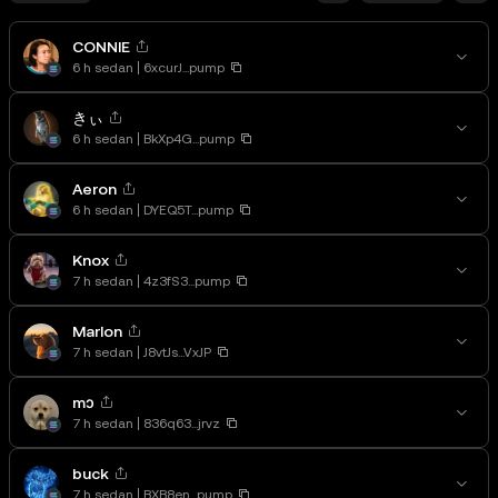
CONNIE
6 h sedan
6xcurJ...pump
きぃ
6 h sedan
BkXp4G...pump
Aeron
6 h sedan
DYEQ5T...pump
Knox
7 h sedan
4z3fS3...pump
Marlon
7 h sedan
J8vtJs...VxJP
mɔ
7 h sedan
836q63...jrvz
buck
7 h sedan
BXB8en...pump