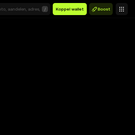
/
Koppel wallet
Boost