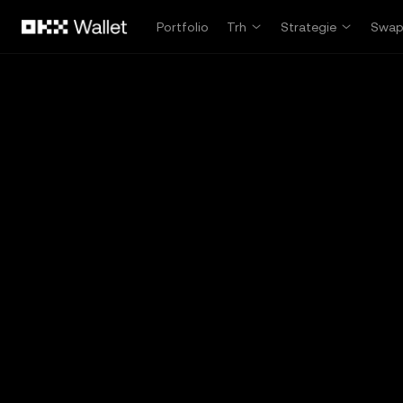
Přeskočit na hlavní obsah
Portfolio
Trh
Strategie
Swa