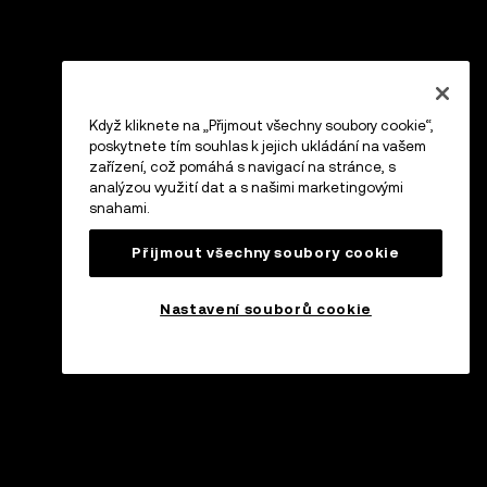
Když kliknete na „Přijmout všechny soubory cookie“,
poskytnete tím souhlas k jejich ukládání na vašem
zařízení, což pomáhá s navigací na stránce, s
analýzou využití dat a s našimi marketingovými
snahami.
Přijmout všechny soubory cookie
Nastavení souborů cookie