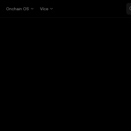
p
Onchain OS
Více