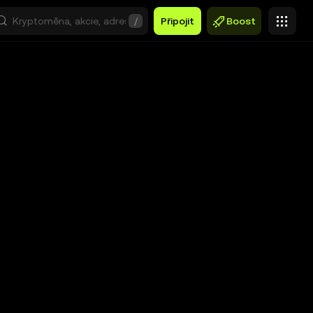
/
Připojit
Boost